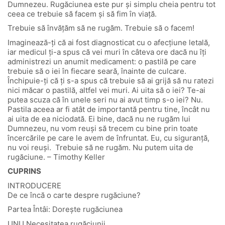
Dumnezeu. Rugăciunea este pur și simplu cheia pentru tot
ceea ce trebuie să facem și să fim în viață.
Trebuie să învățăm să ne rugăm. Trebuie să o facem!
Imaginează-ți că ai fost diagnosticat cu o afecțiune letală,
iar medicul ți-a spus că vei muri în câteva ore dacă nu îți
administrezi un anumit medicament: o pastilă pe care
trebuie să o iei în fiecare seară, înainte de culcare.
Închipuie-ți că ți s-a spus că trebuie să ai grijă să nu ratezi
nici măcar o pastilă, altfel vei muri. Ai uita să o iei? Te-ai
putea scuza că în unele seri nu ai avut timp s-o iei? Nu.
Pastila aceea ar fi atât de importantă pentru tine, încât nu
ai uita de ea niciodată. Ei bine, dacă nu ne rugăm lui
Dumnezeu, nu vom reuși să trecem cu bine prin toate
încercările pe care le avem de înfruntat. Eu, cu siguranță,
nu voi reuși. Trebuie să ne rugăm. Nu putem uita de
rugăciune. – Timothy Keller
CUPRINS
INTRODUCERE
De ce încă o carte despre rugăciune?
Partea Întâi: Dorește rugăciunea
UNU Necesitatea rugăciunii