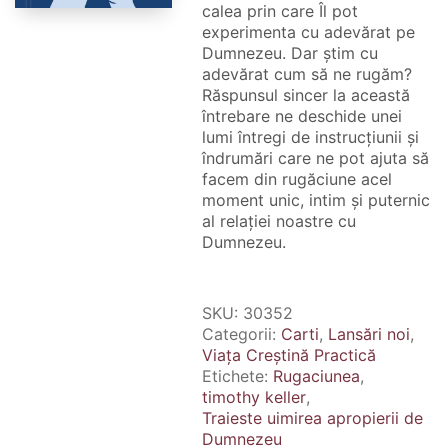
calea prin care Îl pot
experimenta cu adevărat pe
Dumnezeu. Dar știm cu
adevărat cum să ne rugăm?
Răspunsul sincer la această
întrebare ne deschide unei
lumi întregi de instrucțiunii și
îndrumări care ne pot ajuta să
facem din rugăciune acel
moment unic, intim și puternic
al relației noastre cu
Dumnezeu.
SKU:
30352
Categorii:
Carti
,
Lansări noi
,
Viața Creștină Practică
Etichete:
Rugaciunea
,
timothy keller
,
Traieste uimirea apropierii de
Dumnezeu