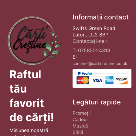
Informații contact
Swifts Green Road,
Luton, LU2 8BP
Contactați-ne ›
T:
07585224313
E:
comenzi@carticrestine.co.uk
Raftul
tău
favorit
Legături rapide
Promoții
de cărți!
Cadouri
Muzică
Misiunea noastră
Biblii