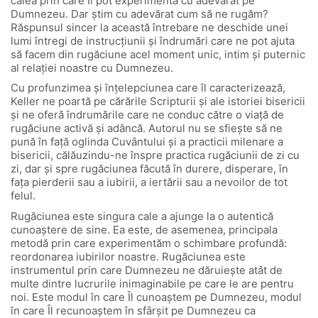
calea prin care Îl pot experimenta cu adevărat pe
Dumnezeu. Dar știm cu adevărat cum să ne rugăm?
Răspunsul sincer la această întrebare ne deschide unei
lumi întregi de instrucțiunii și îndrumări care ne pot ajuta
să facem din rugăciune acel moment unic, intim și puternic
al relației noastre cu Dumnezeu.
Cu profunzimea și înțelepciunea care îl caracterizează,
Keller ne poartă pe cărările Scripturii și ale istoriei bisericii
și ne oferă îndrumările care ne conduc către o viață de
rugăciune activă și adâncă. Autorul nu se sfiește să ne
pună în față oglinda Cuvântului și a practicii milenare a
bisericii, călăuzindu-ne înspre practica rugăciunii de zi cu
zi, dar și spre rugăciunea făcută în durere, disperare, în
fața pierderii sau a iubirii, a iertării sau a nevoilor de tot
felul.
Rugăciunea este singura cale a ajunge la o autentică
cunoaștere de sine. Ea este, de asemenea, principala
metodă prin care experimentăm o schimbare profundă:
reordonarea iubirilor noastre. Rugăciunea este
instrumentul prin care Dumnezeu ne dăruiește atât de
multe dintre lucrurile inimaginabile pe care le are pentru
noi. Este modul în care Îl cunoaștem pe Dumnezeu, modul
în care Îl recunoaștem în sfârșit pe Dumnezeu ca