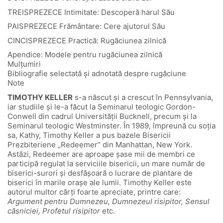
TREISPREZECE Intimitate: Descoperă harul Său
PAISPREZECE Frământare: Cere ajutorul Său
CINCISPREZECE Practică: Rugăciunea zilnică
Apendice: Modele pentru rugăciunea zilnică
Mulțumiri
Bibliografie selectată și adnotată despre rugăciune
Note
TIMOTHY KELLER
s-a născut și a crescut în Pennsylvania,
iar studiile și le-a făcut la Seminarul teologic Gordon-
Conwell din cadrul Universității Bucknell, precum și la
Seminarul teologic Westminster. În 1989, împreună cu soția
sa, Kathy, Timothy Keller a pus bazele Bisericii
Prezbiteriene „Redeemer” din Manhattan, New York.
Astăzi, Redeemer are aproape șase mii de membri ce
participă regulat la serviciile bisericii, un mare număr de
biserici-surori și desfășoară o lucrare de plantare de
biserici în marile orașe ale lumii. Timothy Keller este
autorul multor cărți foarte apreciate, printre care:
Argument pentru Dumnezeu, Dumnezeul risipitor, Sensul
căsniciei, Profetul risipitor
etc.