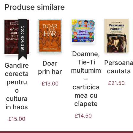
Produse similare
Stoc epuizat
Doamne,
Tie-Ti
Persoan
Doar
Gandire
multumim
cautata
prin har
corecta
–
pentru
£
21.50
£
13.00
carticica
o
mea cu
cultura
clapete
in haos
£
14.50
£
15.00