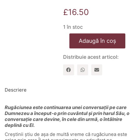
£
16.50
1 în stoc
Cantitate
Adaugă în coș
Rugaciunea:
Traieste
uimirea
Distribuie acest articol:
apropierii
de
Dumnezeu
Descriere
Rugăciunea este continuarea unei conversații pe care
Dumnezeu a început-o prin cuvântul și prin harul Său, o
conversație care devine, în cele din urmă, o întâlnire
deplină cu El.
Creștinii știu de așa de multă vreme că rugăciunea este