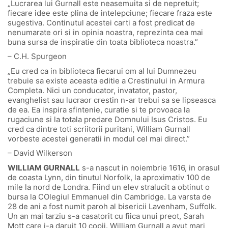
„Lucrarea lui Gurnall este neasemuita si de nepretuit;
fiecare idee este plina de intelepciune; fiecare fraza este
sugestiva. Continutul acestei carti a fost predicat de
nenumarate ori si in opinia noastra, reprezinta cea mai
buna sursa de inspiratie din toata biblioteca noastra.”
– C.H. Spurgeon
„Eu cred ca in biblioteca fiecarui om al lui Dumnezeu
trebuie sa existe aceasta editie a Crestinului in Armura
Completa. Nici un conducator, invatator, pastor,
evanghelist sau lucraor crestin n-ar trebui sa se lipseasca
de ea. Ea inspira sfintenie, curatie si te provoaca la
rugaciune si la totala predare Domnului Isus Cristos. Eu
cred ca dintre toti scriitorii puritani, William Gurnall
vorbeste acestei generatii in modul cel mai direct.”
– David Wilkerson
WILLIAM GURNALL
s-a nascut in noiembrie 1616, in orasul
de coasta Lynn, din tinutul Norfolk, la aproximativ 100 de
mile la nord de Londra. Fiind un elev stralucit a obtinut o
bursa la COlegiul Emmanuel din Cambridge. La varsta de
28 de ani a fost numit paroh al bisericii Lavenham, Suffolk.
Un an mai tarziu s-a casatorit cu fiica unui preot, Sarah
Mott care i-a daruit 10 copii. William Gurnall a avut mari