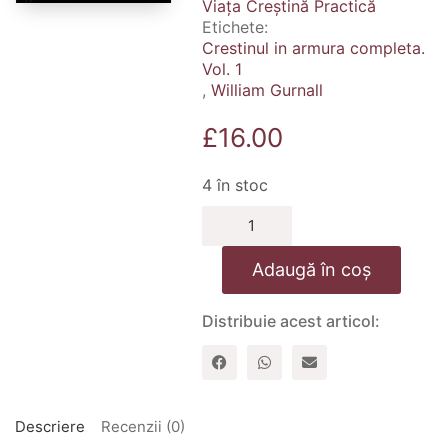
Viața Creștină Practică
Etichete:
Crestinul in armura completa.
Vol. 1
,
William Gurnall
£
16.00
4 în stoc
Cantitate
Crestinul
in
Adaugă în coș
armura
completa.
Vol.
Distribuie acest articol:
1
Descriere
Recenzii (0)