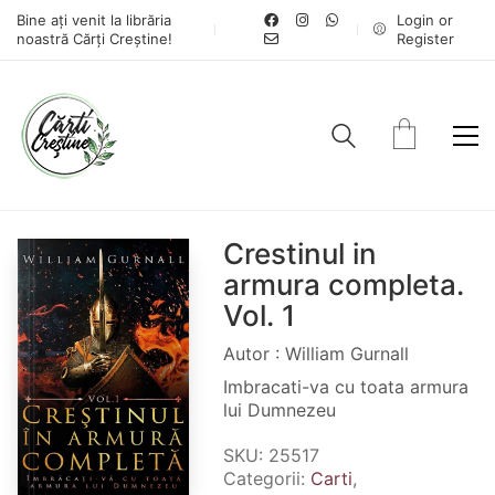
Bine ați venit la librăria
Login or
noastră Cărți Creștine!
Register
Crestinul in
armura completa.
Vol. 1
Autor : William Gurnall
Imbracati-va cu toata armura
lui Dumnezeu
SKU:
25517
Categorii:
Carti
,