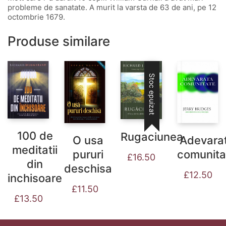
probleme de sanatate. A murit la varsta de 63 de ani, pe 12
octombrie 1679.
Produse similare
Stoc epuizat
100 de
Rugaciunea
O usa
Adevara
meditatii
pururi
comunita
£
16.50
din
deschisa
£
12.50
inchisoare
£
11.50
£
13.50