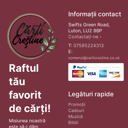
Informații contact
Swifts Green Road,
Luton, LU2 8BP
Contactați-ne ›
T:
07585224313
E:
comenzi@carticrestine.co.uk
Raftul
tău
favorit
Legături rapide
Promoții
de cărți!
Cadouri
Muzică
Misiunea noastră
Biblii
este să-i dăm