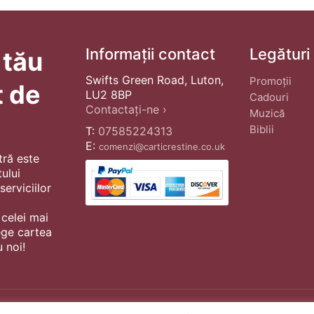
Informații contact
Legături
 tău
Swifts Green Road, Luton,
Promoții
t de
LU2 8BP
Cadouri
Contactați-ne ›
Muzică
Biblii
T:
07585224313
E:
comenzi@carticrestine.co.uk
tră este
ului
erviciilor
 celei mai
ege cartea
 noi!