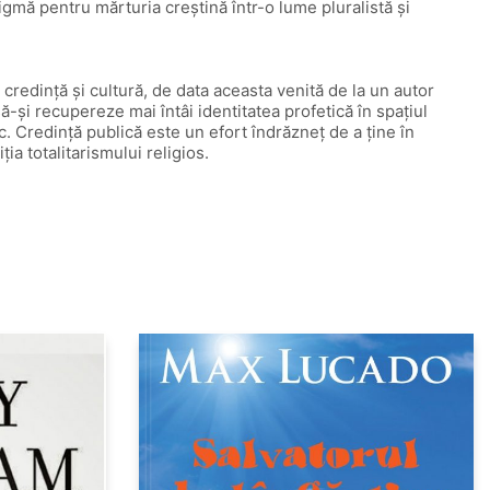
digmă pentru mărturia creștină într-o lume pluralistă și
 credință și cultură, de data aceasta venită de la un autor
 să-și recupereze mai întâi identitatea profetică în spațiul
sc. Credință publică este un efort îndrăzneț de a ține în
ia totalitarismului religios.