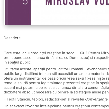
Descriere
Care este locul credinței creștine în secolul XXI? Pentru Miro
presupune ascensiunea (întâlnirea cu Dumnezeu) și respectiv 
în spațiul public.
Utilitatea acestei apariții pentru cititorii români – evangheli
public larg, distilând într-un stil accesibil un amplu material d
oferă un instrumentar de bază oricui vrea să-și fixeze niște r
temelie solidă pentru legitimitatea prezenței creștine în spaț
accent mai puternic pe relația cu lumea din afara comunităților 
dezbatere absolut necesară cu privire la strategiile alese pen
– Teofil Stanciu, teolog, redactor-șef al revistei
Convergențe
Un adevărat izvor de înțelepciune pentru creștinul contempora