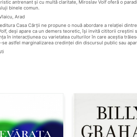
eristic antrenant și cu multă claritate, Miroslav Volf oferă o para
 sluji binele comun.
Vlaicu, Arad
 editura Casa Cărții ne propune o nouă abordare a relației dintre
lf, deși apare ca un demers teoretic, își invită cititorii creștini
ința în interacțiunea cu varietatea culturilor în care aceștia trăie
-se astfel marginalizarea credinței din discursul public sau apariț
ti