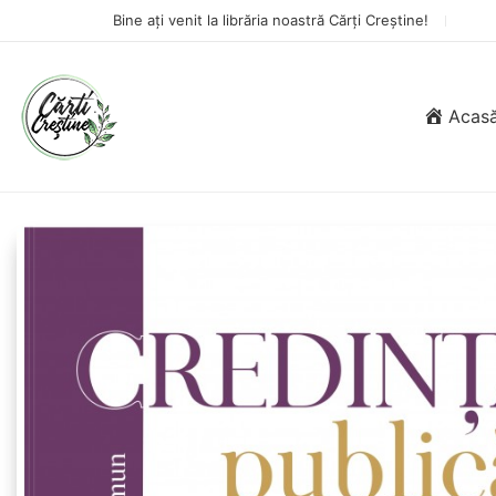
Bine ați venit la librăria noastră Cărți Creștine!
Acas