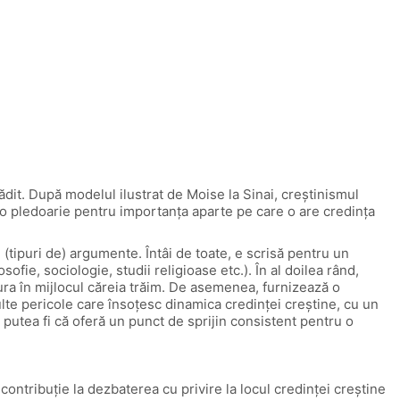
ădit. După modelul ilustrat de Moise la Sinai, creștinismul
 o pledoarie pentru importanța aparte pe care o are credința
 (tipuri de) argumente. Întâi de toate, e scrisă pentru un
sofie, sociologie, studii religioase etc.). În al doilea rând,
tura în mijlocul căreia trăim. De asemenea, furnizează o
lte pericole care însoțesc dinamica credinței creștine, cu un
r putea fi că oferă un punct de sprijin consistent pentru o
ntribuție la dezbaterea cu privire la locul credinței creștine