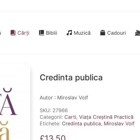
ă
Cărți
Biblii
Muzică
Cadouri
Credinta publica
Autor : Miroslav Volf
SKU:
27966
Categorii:
Carti
,
Viața Creștină Practică
Etichete:
Credinta publica
,
Miroslav Volf
£
13.50