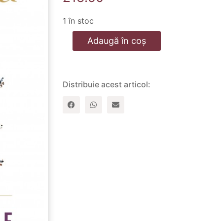
1 în stoc
Cantitate
Adaugă în coș
Credinta
publica
Distribuie acest articol: