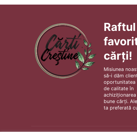
Raftul
favori
cărți!
Misiunea noas
să-i dăm client
oportunitatea s
de calitate în
achiziționarea
bune cărți. Al
ta preferată cu