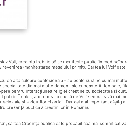
slav Volf, credința trebuie să se manifeste public, în mod neîngr
revenirea (manifestarea mesajului primit). Cartea lui Volf este
ci sau de altă culoare confesională – se poate susține cu mai multe
e specialitate din mai multe domenii ale cunoașterii (teologie, filo
epere pentru interacțiunea religiei creștine cu societatea și cul
iul public. În plus, abordarea propusă de Volf semnalează mai mu
ecleziale și a zidurilor bisericii. Dar cel mai important câștig a
tru prezența publică a creștinilor în România.
n, cartea Credință publică este probabil cea mai semnificativă co