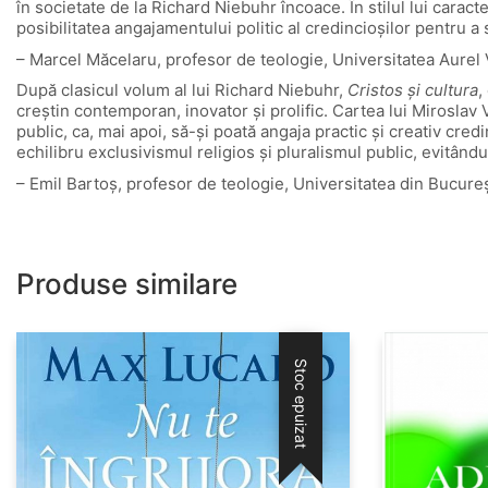
în societate de la Richard Niebuhr încoace. În stilul lui caract
posibilitatea angajamentului politic al credincioșilor pentru a
– Marcel Măcelaru, profesor de teologie, Universitatea Aurel 
După clasicul volum al lui Richard Niebuhr,
Cristos și cultura
,
creștin contemporan, inovator și prolific. Cartea lui Miroslav Vo
public, ca, mai apoi, să-și poată angaja practic și creativ cred
echilibru exclusivismul religios și pluralismul public, evitându
– Emil Bartoș, profesor de teologie, Universitatea din Bucureș
Produse similare
Stoc epuizat