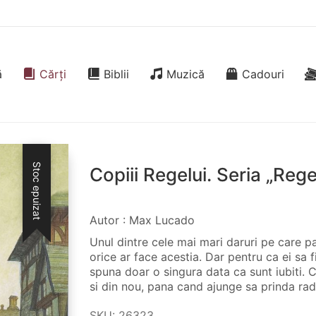
ă
Cărți
Biblii
Muzică
Cadouri
Stoc epuizat
Copiii Regelui. Seria „Rege
Autor : Max Lucado
Unul dintre cele mai mari daruri pe care par
orice ar face acestia. Dar pentru ca ei sa f
spuna doar o singura data ca sunt iubiti. 
si din nou, pana cand ajunge sa prinda radac
SKU:
26323