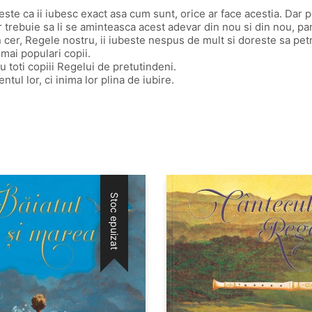
r este ca ii iubesc exact asa cum sunt, orice ar face acestia. Dar 
or trebuie sa li se aminteasca acest adevar din nou si din nou, pa
 cer, Regele nostru, ii iubeste nespus de mult si doreste sa petr
 mai populari copii.
 toti copiii Regelui de pretutindeni.
ntul lor, ci inima lor plina de iubire.
Stoc epuizat