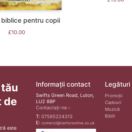
 biblice pentru copii
£
10.00
Informații contact
Legături
 tău
Swifts Green Road, Luton,
Promoții
t de
LU2 8BP
Cadouri
Contactați-ne ›
Muzică
Biblii
T:
07585224313
E:
comenzi@carticrestine.co.uk
tră este