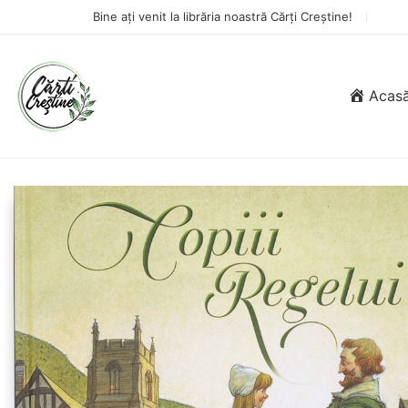
Bine ați venit la librăria noastră Cărți Creștine!
Acas