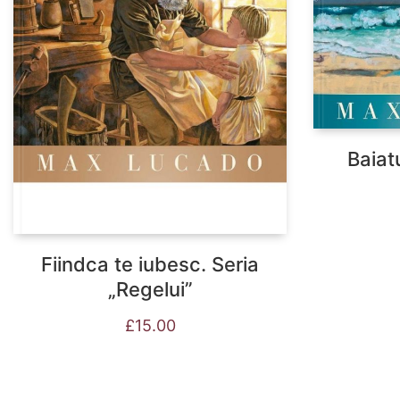
Baiat
Fiindca te iubesc. Seria
„Regelui”
£
15.00