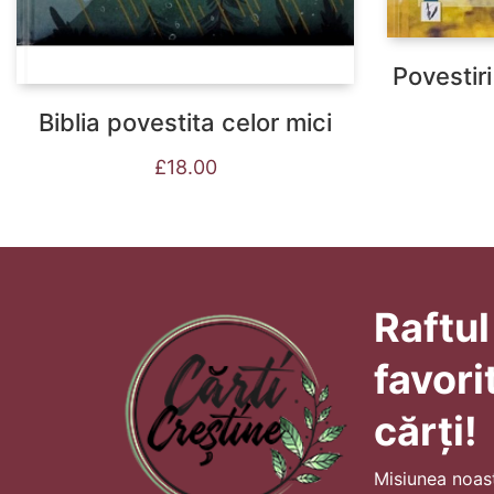
Povestiri
Biblia povestita celor mici
£
18.00
Raftul
favori
cărți!
Misiunea noas