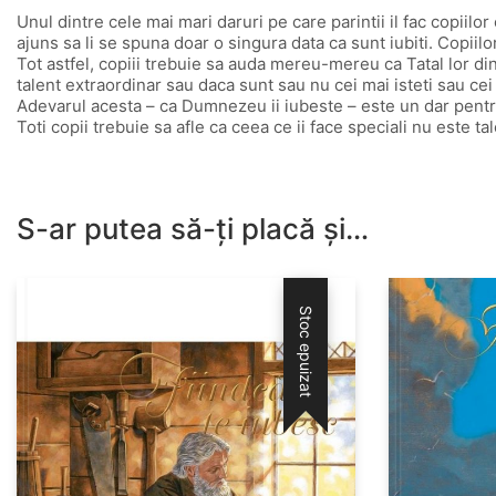
Unul dintre cele mai mari daruri pe care parintii il fac copiilo
ajuns sa li se spuna doar o singura data ca sunt iubiti. Copiil
Tot astfel, copiii trebuie sa auda mereu-mereu ca Tatal lor din
talent extraordinar sau daca sunt sau nu cei mai isteti sau cei
Adevarul acesta – ca Dumnezeu ii iubeste – este un dar pentru
Toti copii trebuie sa afle ca ceea ce ii face speciali nu este tale
S-ar putea să-ți placă și…
Stoc epuizat