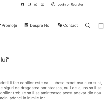
Login or Register
Promoții
Despre Noi
Contact
lui”
intii il fac copiilor este ca ii iubesc exact asa cum sunt,
ie siguri de dragostea parinteasca, nu-i de-ajuns sa li se
Copiilor trebuie sa li se aminteasca acest adevar din nou
ini adanci in inimile lor.