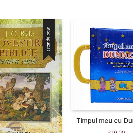
Stoc epuizat
Timpul meu cu D
£
19.00