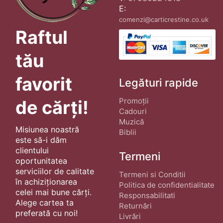
E:
comenzi@carticrestine.co.uk
Raftul
tău
favorit
Legături rapide
Promoții
de cărți!
Cadouri
Muzică
Misiunea noastră
Biblii
este să-i dăm
clientului
Termeni
oportunitatea
serviciilor de calitate
Termeni si Conditii
în achiziționarea
Politica de confidentialitate
celei mai bune cărți.
Responsabilitati
Alege cartea ta
Returnări
preferată cu noi!
Livrări