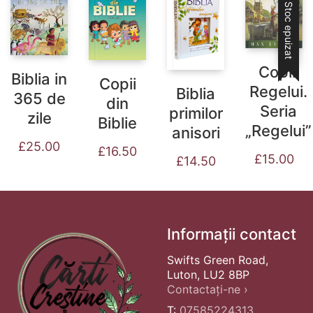
Stoc epuizat
Copiii
Biblia in
Copii
Regelui.
Biblia
365 de
din
Seria
primilor
zile
Biblie
„Regelui”
anisori
£
25.00
£
16.50
£
15.00
£
14.50
Informații contact
Swifts Green Road,
Luton, LU2 8BP
Contactați-ne ›
T:
07585224313