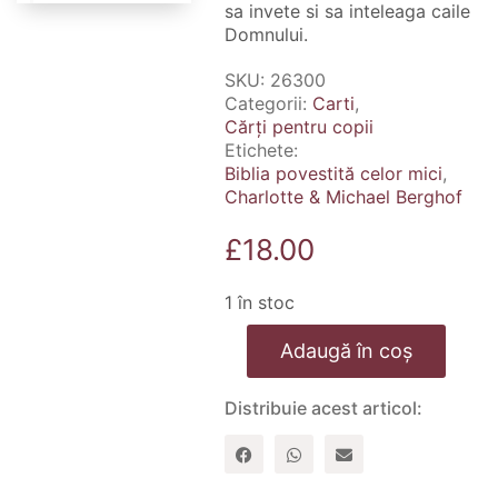
sa invete si sa inteleaga caile
Domnului.
SKU:
26300
Categorii:
Carti
,
Cărți pentru copii
Etichete:
Biblia povestită celor mici
,
Charlotte & Michael Berghof
£
18.00
1 în stoc
Cantitate
Adaugă în coș
Biblia
povestita
celor
Distribuie acest articol:
mici