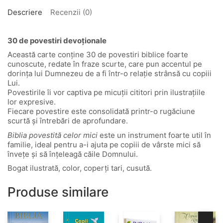
Descriere
Recenzii (0)
30 de povestiri devoționale
Această carte conţine 30 de povestiri biblice foarte
cunoscute, redate în fraze scurte, care pun accentul pe
dorinţa lui Dumnezeu de a fi într-o relaţie strânsă cu copiii
Lui.
Povestirile îi vor captiva pe micuţii cititori prin ilustraţiile
lor expresive.
Fiecare povestire este consolidată printr-o rugăciune
scurtă şi întrebări de aprofundare.
Biblia povestită celor mici
este un instrument foarte util în
familie, ideal pentru a-i ajuta pe copiii de vârste mici să
înveţe şi să înţeleagă căile Domnului.
Bogat ilustrată, color, coperți tari, cusută.
Produse similare