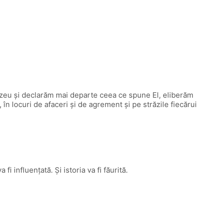
zeu şi declarăm mai departe ceea ce spune El, eliberăm
 în locuri de afaceri şi de agrement şi pe străzile fiecărui
 influenţată. Şi istoria va fi făurită.