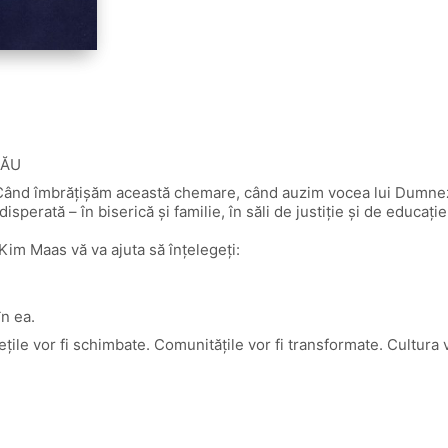
SĂU
ă. Când îmbrăţişăm această chemare, când auzim vocea lui Dumne
erată – în biserică şi familie, în săli de justiţie şi de educaţie,
 Kim Maas vă va ajuta să înţelegeţi:
în ea.
le vor fi schimbate. Comunităţile vor fi transformate. Cultura va fi