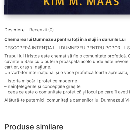
Descriere
Recenzii (0)
Chemarea lui Dumnezeu pentru toți în a sluji în darurile Lui
DESCOPERĂ INTENŢIA LUI DUMNEZEU PENTRU POPORUL 
Trupul lui Hristos este chemat să fie o comunitate profetic
cuvintele Sale cu o putere proaspătă acolo unde este nevoie disp
cartier, oraş şi naţiune.
Un vorbitor internaţional şi o voce profetică foarte apreciată,
– istoria mişcării profetice moderne
– neînţelegerile şi concepţiile greşite
– ceea ce este o comunitate profetică şi locul pe care îl aveţi 
Alătură-te puternicii comunităţi a oamenilor lui Dumnezeu! Vieţi
Produse similare