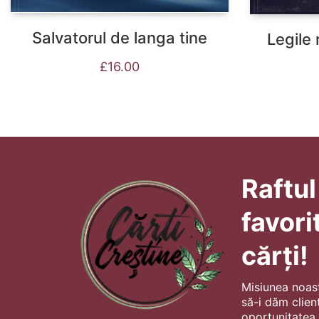
Salvatorul de langa tine
Legile 
£
16.00
Raftul
favori
cărți!
Misiunea noas
să-i dăm client
oportunitatea s