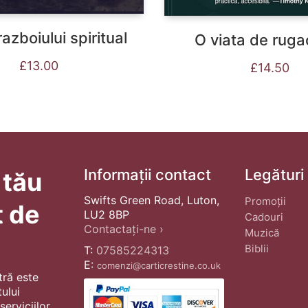
razboiului spiritual
O viata de ruga
£
13.00
£
14.50
Informații contact
Legături
 tău
Swifts Green Road, Luton,
Promoții
t de
LU2 8BP
Cadouri
Contactați-ne ›
Muzică
Biblii
T:
07585224313
E:
comenzi@carticrestine.co.uk
tră este
ului
erviciilor