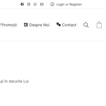
Login or Register
Promoții
Despre Noi
Contact
i în darurile Lui