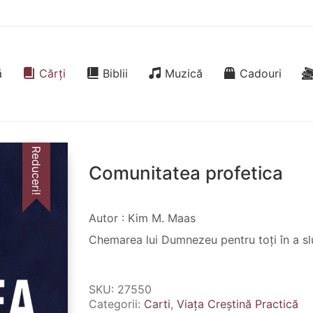
ă
Cărți
Biblii
Muzică
Cadouri
Reduceri!
Comunitatea profetica
Autor : Kim M. Maas
Chemarea lui Dumnezeu pentru toți în a sluj
SKU:
27550
Categorii:
Carti
,
Viața Creștină Practică