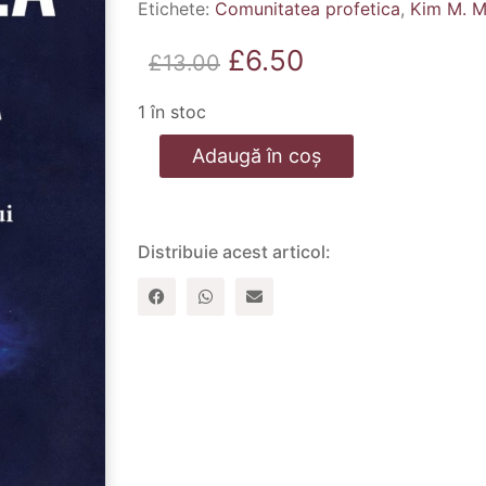
Etichete:
Comunitatea profetica
,
Kim M. 
Prețul
Prețul
£
6.50
£
13.00
inițial
curent
1 în stoc
a
este:
Cantitate
Adaugă în coș
fost:
£6.50.
Comunitatea
profetica
£13.00.
Distribuie acest articol: