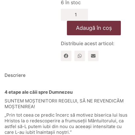
6 în stoc
Cantitate
Catre
o
Adaugă în coș
credinta
mai
aproape
Distribuie acest articol:
de
desavarsire
Descriere
4 etape ale căii spre Dumnezeu
SUNTEM MOȘTENITORII REGELUI, SĂ NE REVENDICĂM
MOȘTENIREA!
„Prin tot ceea ce predic încerc să motivez biserica lui Isus
Hristos la o redescoperire a frumuseții Mântuitorului, ca
astfel să-L putem iubi din nou cu aceeași intensitate cu
care L-au iubit înaintașii noștri.“