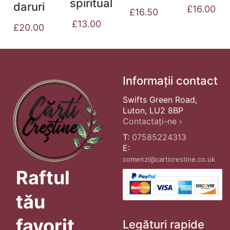
spiritual
daruri
£
16.00
£
16.50
£
13.00
£
20.00
Informații contact
Swifts Green Road,
Luton, LU2 8BP
Contactați-ne ›
T:
07585224313
E:
comenzi@carticrestine.co.uk
Raftul
tău
favorit
Legături rapide