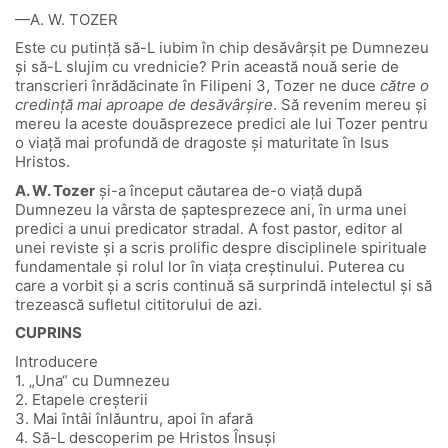
—A. W. TOZER
Este cu putință să-L iubim în chip desăvârșit pe Dumnezeu
și să-L slujim cu vrednicie? Prin această nouă serie de
transcrieri înrădăcinate în Filipeni 3, Tozer ne duce
către o
credință mai aproape de desăvârșire
. Să revenim mereu și
mereu la aceste douăsprezece predici ale lui Tozer pentru
o viață mai profundă de dragoste și maturitate în Isus
Hristos.
A. W. Tozer
și-a început căutarea de-o viață după
Dumnezeu la vârsta de șaptesprezece ani, în urma unei
predici a unui predicator stradal. A fost pastor, editor al
unei reviste și a scris prolific despre disciplinele spirituale
fundamentale și rolul lor în viața creștinului. Puterea cu
care a vorbit și a scris continuă să surprindă intelectul și să
trezească sufletul cititorului de azi.
CUPRINS
Introducere
1. „Una“ cu Dumnezeu
2. Etapele creșterii
3. Mai întâi înlăuntru, apoi în afară
4. Să-L descoperim pe Hristos Însuși