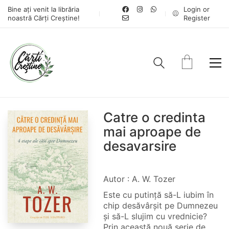
Bine ați venit la librăria
Login or
noastră Cărți Creștine!
Register
Catre o credinta
mai aproape de
desavarsire
Autor : A. W. Tozer
Este cu putință să-L iubim în
chip desăvârșit pe Dumnezeu
și să-L slujim cu vrednicie?
Prin această nouă serie de