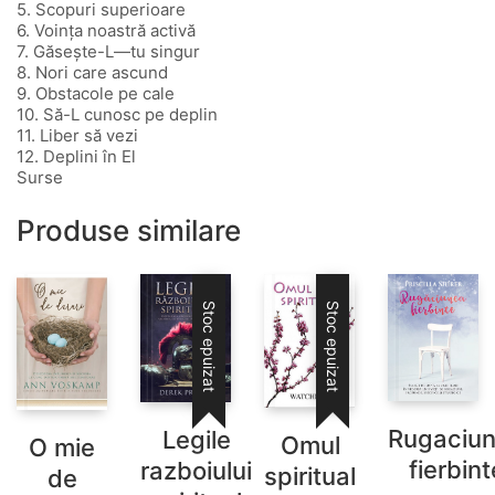
5. Scopuri superioare
6. Voința noastră activă
7. Găsește-L—tu singur
8. Nori care ascund
9. Obstacole pe cale
10. Să-L cunosc pe deplin
11. Liber să vezi
12. Deplini în El
Surse
Produse similare
Stoc epuizat
Stoc epuizat
Rugaciu
Legile
Omul
O mie
fierbint
razboiului
spiritual
de