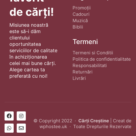
Promoții
de cărți!
Cadouri
Muzică
Misiunea noastră
Biblii
este să-i dăm
clientului
Termeni
oportunitatea
serviciilor de calitate
Termeni si Conditii
în achiziționarea
Politica de confidentialitate
celei mai bune cărți.
Responsabilitati
Alege cartea ta
Returnări
preferată cu noi!
Livrări
© Copyright 2022 ·
Cărți Creștine
| Creat de
wphostee.uk
· Toate Drepturile Rezervate