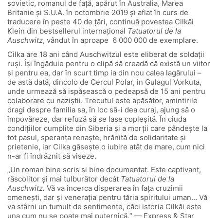
sovietic, romanul de față, apărut în Australia, Marea
Britanie și S.U.A. în octombrie 2019 și aflat în curs de
traducere în peste 40 de țări, continuă povestea Cilkăi
Klein din bestsellerul internațional
Tatuatorul de la
Auschwitz
, vândut în aproape 6 000 000 de exemplare.
Cilka are 18 ani când Auschwitzul este eliberat de soldații
ruși. Își îngăduie pentru o clipă să creadă că există un viitor
și pentru ea, dar în scurt timp ia din nou calea lagărului –
de astă dată, dincolo de Cercul Polar, în Gulagul Vorkuta,
unde urmează să ispășească o pedeapsă de 15 ani pentru
colaborare cu naziștii. Trecutul este apăsător, amintirile
dragi despre familia sa, în loc să-i dea curaj, ajung să o
împovăreze, dar refuză să se lase copleșită. În ciuda
condițiilor cumplite din Siberia și a morții care pândește la
tot pasul, speranța renaște, hrănită de solidaritate și
prietenie, iar Cilka găsește o iubire atât de mare, cum nici
n-ar fi îndrăznit să viseze.
„Un roman bine scris și bine documentat. Este captivant,
răscolitor și mai tulburător decât
Tatuatorul de la
Auschwitz.
Vă va încerca disperarea în fața cruzimii
omenești, dar și venerația pentru tăria spiritului uman… Vă
va stârni un tumult de sentimente, căci istoria Cilkăi este
una cum nu se poate mai puternică.“ — Express & Star