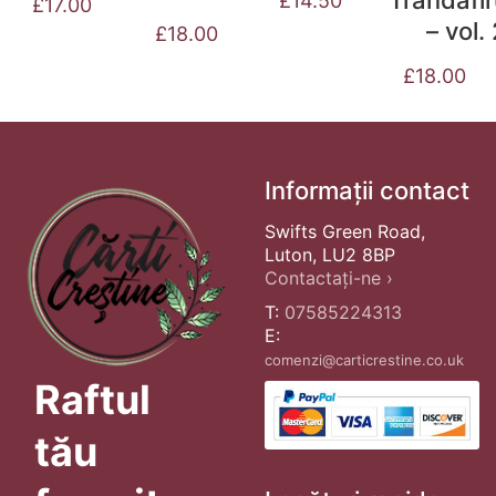
£
14.50
£
17.00
– vol.
£
18.00
£
18.00
Informații contact
Swifts Green Road,
Luton, LU2 8BP
Contactați-ne ›
T:
07585224313
E:
comenzi@carticrestine.co.uk
Raftul
tău