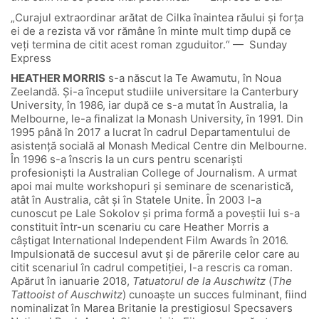
„Curajul extraordinar arătat de Cilka înaintea răului și forța
ei de a rezista vă vor rămâne în minte mult timp după ce
veți termina de citit acest roman zguduitor.“ — Sunday
Express
HEATHER MORRIS
s-a născut la Te Awamutu, în Noua
Zeelandă. Și-a început studiile universitare la Canterbury
University, în 1986, iar după ce s-a mutat în Australia, la
Melbourne, le-a finalizat la Monash University, în 1991. Din
1995 până în 2017 a lucrat în cadrul Departamentului de
asistență socială al Monash Medical Centre din Melbourne.
În 1996 s-a înscris la un curs pentru scenariști
profesioniști la Australian College of Journalism. A urmat
apoi mai multe workshopuri și seminare de scenaristică,
atât în Australia, cât și în Statele Unite. În 2003 l-a
cunoscut pe Lale Sokolov și prima formă a poveștii lui s-a
constituit într-un scenariu cu care Heather Morris a
câștigat International Independent Film Awards în 2016.
Impulsionată de succesul avut și de părerile celor care au
citit scenariul în cadrul competiției, l-a rescris ca roman.
Apărut în ianuarie 2018,
Tatuatorul de la Auschwitz
(
The
Tattooist of Auschwitz
) cunoaște un succes fulminant, fiind
nominalizat în Marea Britanie la prestigiosul Specsavers