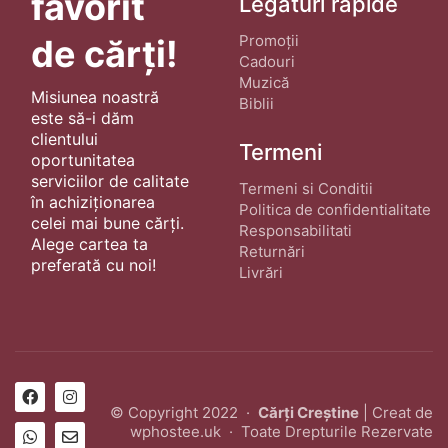
favorit
Legături rapide
Promoții
de cărți!
Cadouri
Muzică
Misiunea noastră
Biblii
este să-i dăm
clientului
Termeni
oportunitatea
serviciilor de calitate
Termeni si Conditii
în achiziționarea
Politica de confidentialitate
celei mai bune cărți.
Responsabilitati
Alege cartea ta
Returnări
preferată cu noi!
Livrări
© Copyright 2022 ·
Cărți Creștine
| Creat de
wphostee.uk
· Toate Drepturile Rezervate