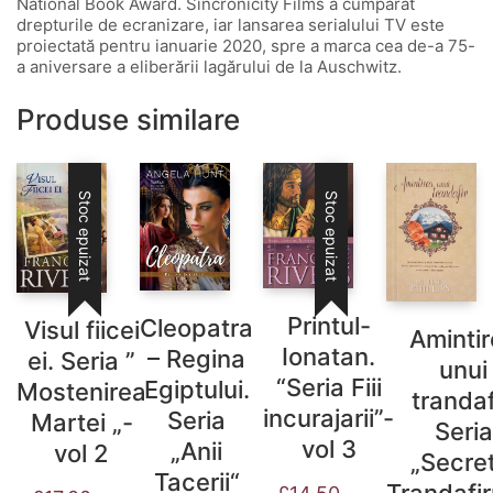
National Book Award. Sincronicity Films a cumpărat
drepturile de ecranizare, iar lansarea serialului TV este
proiectată pentru ianuarie 2020, spre a marca cea de-a 75-
a aniversare a eliberării lagărului de la Auschwitz.
Produse similare
Stoc epuizat
Stoc epuizat
Printul-
Cleopatra
Visul fiicei
Aminti
Ionatan.
– Regina
ei. Seria ”
unui
“Seria Fiii
Egiptului.
Mostenirea
trandaf
incurajarii”-
Seria
Martei „-
Seria
vol 3
„Anii
vol 2
„Secret
Tacerii“
Trandafir