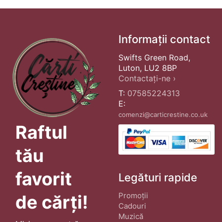
Informații contact
Swifts Green Road,
Luton, LU2 8BP
Contactați-ne ›
T:
07585224313
E:
comenzi@carticrestine.co.uk
Raftul
tău
favorit
Legături rapide
Promoții
de cărți!
Cadouri
Muzică