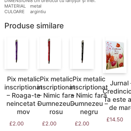
DIMENSIUNI
8 cm brelocul cu lănțișor și inel.
MATERIAL
metal
CULOARE
argintiu
Produse similare
Pix metalic
Pix metalic
Pix metalic
Jurnal 
inscriptionat
inscriptionat
inscriptionat
Credinci
– Roaga-te
– Nimic fara
– Nimic fara
Ta este a
neincetat –
Dumnezeu –
Dumnezeu –
de mar
mov
rosu
negru
£
14.50
£
2.00
£
2.00
£
2.00