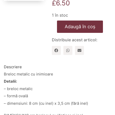
£
6.50
1 în stoc
Cantitate
Adaugă în coș
Breloc
metalic
oval
Distribuie acest articol:
cu
inimioare
-
KV1402
Descriere
Breloc metalic cu inimioare
Detalii:
– breloc metalic
– formă ovală
– dimensiuni: 8 cm (cu inel) x 3,5 cm (fără inel)