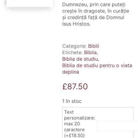
Dumnezeu, prin care puteți
crește în dragoste, în curăție
și credință față de Domnul
Isus Hristos.
Categorie:
Biblii
Etichete:
Biblia
,
Biblia de studiu
,
Biblia de studiu pentru o viata
deplina
£
87.50
1 în stoc
Text
personalizare:
max 20
caractere
(+
£
18.50
)