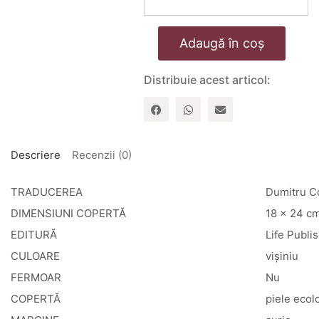
Cantitate
Adaugă în coș
Biblia
de
studiu
Distribuie acest articol:
pentru
o
viață
deplină
-
fără
Descriere
Recenzii (0)
fermoar
-
TRADUCEREA
Dumitru C
vișiniu
DIMENSIUNI COPERTĂ
18 x 24 c
EDITURĂ
Life Publi
CULOARE
vișiniu
FERMOAR
Nu
COPERTĂ
piele ecol