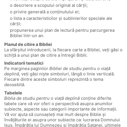
o descriere a scopului original al cărții;
o privire generală a conținutului ei;
o lista a caracteristicilor și sublinierilor speciale ale
cărții;
propunerea unui plan de lectură pentru parcurgerea
Bibliei într-un an.
Planul de citire a Bibliei
La sfârșitul introducerii, la fiecare carte a Bibliei, veți găsi o
schiță a unui plan de citire a întregii Biblii.
Indicatorii tematici
Pe marginea paginilor
Bibliei de studiu pentru o viață
deplină
, veți găsi niște simboluri, lângă o linie verticală.
Fiecare dintre aceste simboluri reprezintă o tema
deosebită.
Tabelele
Biblia de studiu pentru o viață deplină
conține diferite
tabele care vă vor oferi o perspectivă asupra anumitor
subiecte, aspecte sau categorii importante de informații.
Vă vor ajuta să cunoașteți mai mult despre Biblie și
învățăturile ei asupra unor subiecte ca: lucrarea Domnului
Isus, Împărăția lui Dumnezeu și împărăția Satanei, ultimele