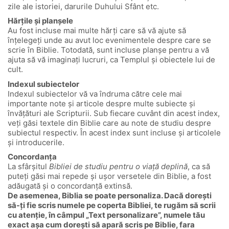
zile ale istoriei, darurile Duhului Sfânt etc.
Hărțile și planșele
Au fost incluse mai multe hărți care să vă ajute să
înțelegeți unde au avut loc evenimentele despre care se
scrie în Biblie. Totodată, sunt incluse planșe pentru a vă
ajuta să vă imaginați lucruri, ca Templul și obiectele lui de
cult.
Indexul subiectelor
Indexul subiectelor vă va îndruma către cele mai
importante note și articole despre multe subiecte și
învățături ale Scripturii. Sub fiecare cuvânt din acest index,
veți găsi textele din Biblie care au note de studiu despre
subiectul respectiv. În acest index sunt incluse și articolele
și introducerile.
Concordanța
La sfârșitul
Bibliei de studiu pentru o viață deplină
, ca să
puteți găsi mai repede și ușor versetele din Biblie, a fost
adăugată și o concordanță extinsă.
De asemenea, Biblia se poate personaliza. Dacă dorești
să-ți fie scris numele pe coperta Bibliei, te rugăm să scrii
cu atenție, în câmpul „Text personalizare”, numele tău
exact așa cum dorești să apară scris pe Biblie, fara