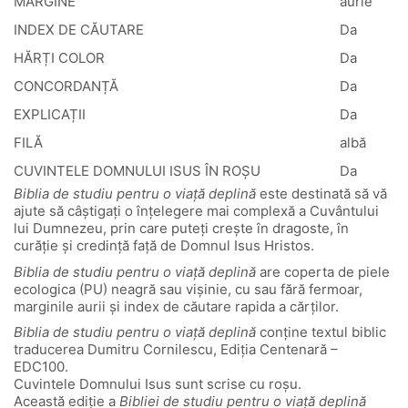
MARGINE
aurie
INDEX DE CĂUTARE
Da
HĂRȚI COLOR
Da
CONCORDANȚĂ
Da
EXPLICAȚII
Da
FILĂ
albă
CUVINTELE DOMNULUI ISUS ÎN ROȘU
Da
Biblia de studiu pentru o viață deplină
este destinată să vă
ajute să câștigați o înțelegere mai complexă a Cuvântului
lui Dumnezeu, prin care puteți crește în dragoste, în
curăție și credință față de Domnul Isus Hristos.
Biblia de studiu pentru o viață deplină
are coperta de piele
ecologica (PU) neagră sau vișinie, cu sau fără fermoar,
marginile aurii și index de căutare rapida a cărților.
Biblia de studiu pentru o viață deplină
conține textul biblic
traducerea Dumitru Cornilescu, Ediția Centenară –
EDC100.
Cuvintele Domnului Isus sunt scrise cu roșu.
Această ediție a
Bibliei de studiu pentru o viață deplină