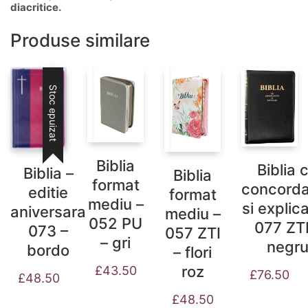
diacritice.
Produse similare
Stoc epuizat
Biblia
Biblia 
Biblia –
Biblia
format
concord
editie
format
mediu –
si explica
aniversara
mediu –
052 PU
077 ZTI
073 –
057 ZTI
– gri
negr
bordo
– flori
roz
£
43.50
£
76.50
£
48.50
£
48.50