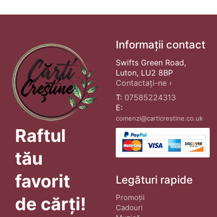
Informații contact
Swifts Green Road,
Luton, LU2 8BP
Contactați-ne ›
T:
07585224313
E:
comenzi@carticrestine.co.uk
Raftul
tău
favorit
Legături rapide
Promoții
de cărți!
Cadouri