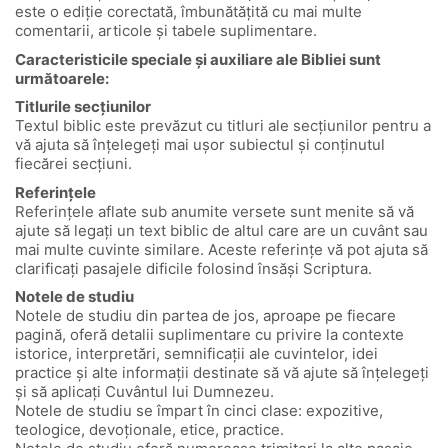
este o ediție corectată, îmbunătățită cu mai multe
comentarii, articole și tabele suplimentare.
Caracteristicile speciale și auxiliare ale Bibliei sunt
următoarele:
Titlurile secțiunilor
Textul biblic este prevăzut cu titluri ale secțiunilor pentru a
vă ajuta să înțelegeți mai ușor subiectul și conținutul
fiecărei secțiuni.
Referințele
Referințele aflate sub anumite versete sunt menite să vă
ajute să legați un text biblic de altul care are un cuvânt sau
mai multe cuvinte similare. Aceste referințe vă pot ajuta să
clarificați pasajele dificile folosind însăși Scriptura.
Notele de studiu
Notele de studiu din partea de jos, aproape pe fiecare
pagină, oferă detalii suplimentare cu privire la contexte
istorice, interpretări, semnificații ale cuvintelor, idei
practice și alte informații destinate să vă ajute să înțelegeți
și să aplicați Cuvântul lui Dumnezeu.
Notele de studiu se împart în cinci clase: expozitive,
teologice, devoționale, etice, practice.