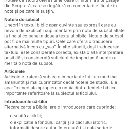
Notele de studiu oferă numeroase trimiteri la alte pasaje
din Scriptură, care au legătură cu comentariile făcute în
note și pe care le susțin.
Notele de subsol
Uneori în textul biblic apar cuvinte sau expresii care au
nevoie de explicații suplimentare prin note de subsol aflate
la finalul coloanei a doua a textului biblic. Notele de subsol
pot fi de mai multe tipuri. Cele care oferă o traducere
alternativă încep cu „sau”. În alte situații, deși traducerea
textului este considerată corectă, există o altă interpretare
posibilă și considerată suficient de importantă pentru a
merita o notă de subsol.
Articolele
Articolele tratează subiecte importante într-un mod mai
amănunțit și mai cuprinzător decât notele de studiu. Ele
apar în imediata apropiere a unuia dintre textele biblice
importante referitoare la subiectul articolului.
Introducerile cărților
Fiecare carte a Bibliei are o introducere care cuprinde:
o schiță a cărții;
o explicație a fondului cărții și a cadrului istoric,
informații despre autor, împrejurări și data scrierii;