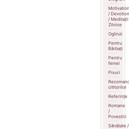
Motivatio
/ Devotio
/ Meditații
Zilnice
Oglinzi
Pentru
Bărbați
Pentru
femei
Pixuri
Recomand
cititorilor
Referințe
Romane
/
Povestiri
Sănătate /