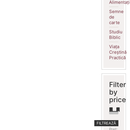
Alimentaț
Semne
de
carte
Studiu
Biblic
Viața
Creștină
Practică
Filter
by
price
Preț
Preț
FILTREAZĂ
minim
maxim
Preț: