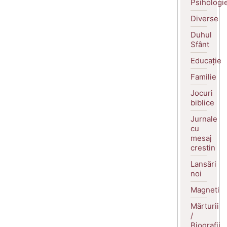
Psihologi
Diverse
Duhul
Sfânt
Educație
Familie
Jocuri
biblice
Jurnale
cu
mesaj
crestin
Lansări
noi
Magneti
Mărturii
/
Biografii