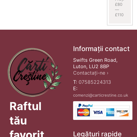
£80
—
£110
Informații contact
Swifts Green Road,
Luton, LU2 8BP
Contactați-ne ›
T:
07585224313
E:
comenzi@carticrestine.co.uk
Raftul
tău
favorit
Legături rapide