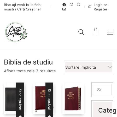
Bine ați venit la librăria
Login or
noastră Cărți Creștine!
Register
Biblia de studiu
Sortare implicită
Afișez toate cele 3 rezultate
Stoc epuizat
Stoc epuizat
Categ