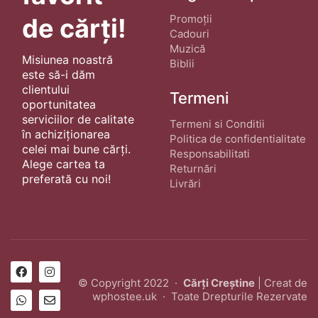
Promoții
de cărți!
Cadouri
Muzică
Misiunea noastră
Biblii
este să-i dăm
clientului
Termeni
oportunitatea
serviciilor de calitate
Termeni si Conditii
în achiziționarea
Politica de confidentialitate
celei mai bune cărți.
Responsabilitati
Alege cartea ta
Returnări
preferată cu noi!
Livrări
© Copyright 2022 ·
Cărți Creștine
| Creat de
wphostee.uk
· Toate Drepturile Rezervate