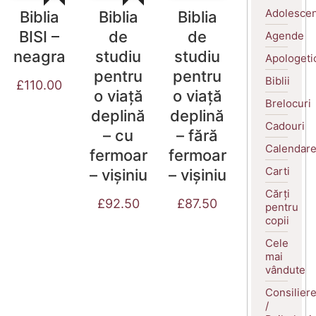
Adolescen
Biblia
Biblia
Biblia
BISI –
de
de
Agende
neagra
studiu
studiu
Apologeti
pentru
pentru
Biblii
£
110.00
o viață
o viață
Brelocuri
deplină
deplină
Cadouri
– cu
– fără
Calendar
fermoar
fermoar
Carti
– vișiniu
– vișiniu
Cărți
£
92.50
£
87.50
pentru
copii
Cele
mai
vândute
Consilier
/