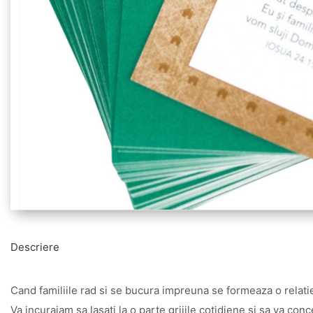
Descriere
Cand familiile rad si se bucura impreuna se formeaza o relati
Va incurajam sa lasati la o parte grijile cotidiene si sa va conc