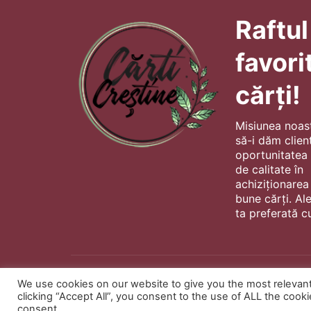
Raftul
favori
cărți!
Misiunea noas
să-i dăm client
oportunitatea s
de calitate în
achiziționarea
bune cărți. Al
ta preferată cu
We use cookies on our website to give you the most relevan
clicking “Accept All”, you consent to the use of ALL the cook
consent.