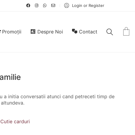
Login or Register
Promoții
Despre Noi
Contact
amilie
u a initia conversatii atunci cand petreceti timp de
e altundeva.
,
Cutie carduri