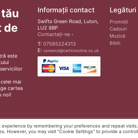
Informații contact
Legături
 tău
Swifts Green Road, Luton,
Promoții
t de
LU2 8BP
Cadouri
Contactați-ne ›
Muzică
Biblii
T:
07585224313
E:
comenzi@carticrestine.co.uk
tră este
ului
erviciilor
 celei mai
ege cartea
 noi!
t experience by remembering your preferences and repeat visits
© Copyright 2022 ·
Cărți Creștine
| Cr
ies. However, you may visit "Cookie Settings" to provide a control