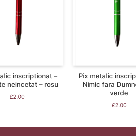
alic inscriptionat –
Pix metalic inscrip
e neincetat – rosu
Nimic fara Dumn
verde
£
2.00
£
2.00