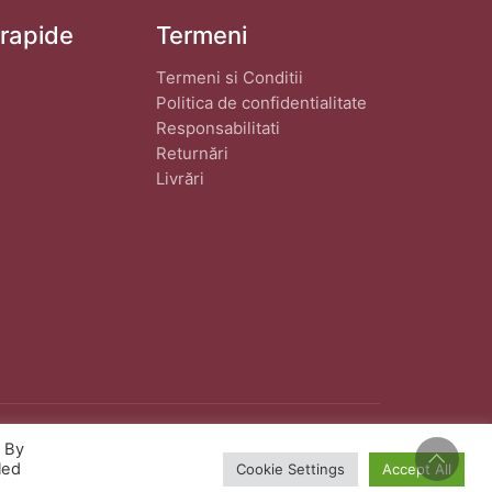
 rapide
Termeni
Termeni si Conditii
Politica de confidentialitate
Responsabilitati
Returnări
Livrări
. By
eat de
wphostee.uk
· Toate Drepturile Rezervate
led
Cookie Settings
Accept All