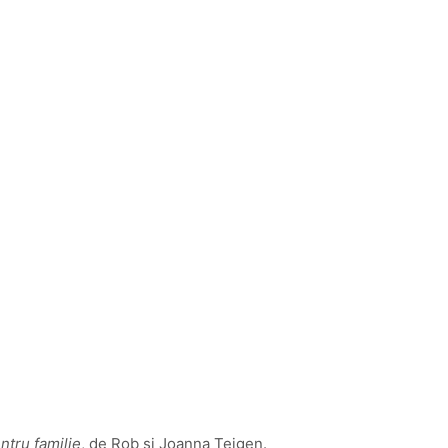
ntru familie
, de Rob si Joanna Teigen.