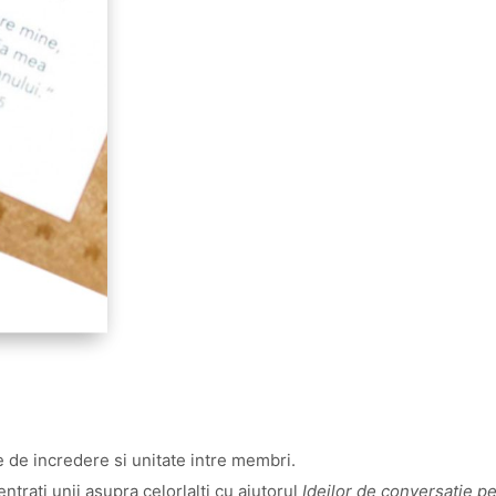
e de incredere si unitate intre membri.
entrati unii asupra celorlalti cu ajutorul
Ideilor de conversatie pe