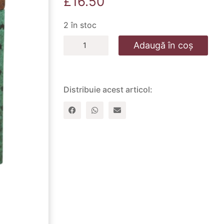
£
16.50
2 în stoc
Cantitate
Adaugă în coș
88
idei
de
conversație
în
Distribuie acest articol:
familie