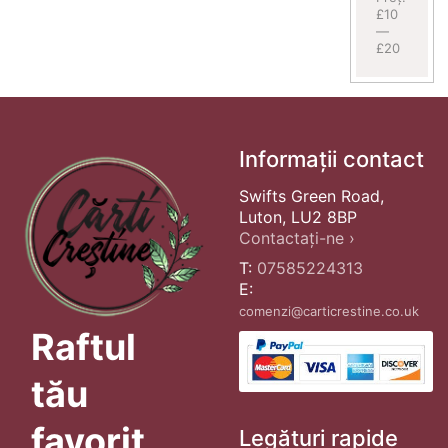
£10
—
£20
Informații contact
Swifts Green Road,
Luton, LU2 8BP
Contactați-ne ›
T:
07585224313
E:
comenzi@carticrestine.co.uk
Raftul
tău
favorit
Legături rapide