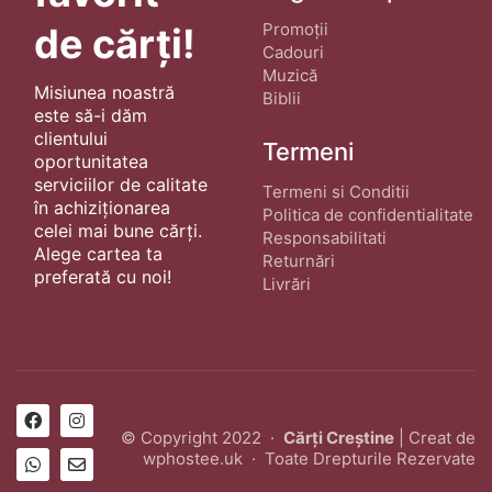
Promoții
de cărți!
Cadouri
Muzică
Misiunea noastră
Biblii
este să-i dăm
clientului
Termeni
oportunitatea
serviciilor de calitate
Termeni si Conditii
în achiziționarea
Politica de confidentialitate
celei mai bune cărți.
Responsabilitati
Alege cartea ta
Returnări
preferată cu noi!
Livrări
© Copyright 2022 ·
Cărți Creștine
| Creat de
wphostee.uk
· Toate Drepturile Rezervate