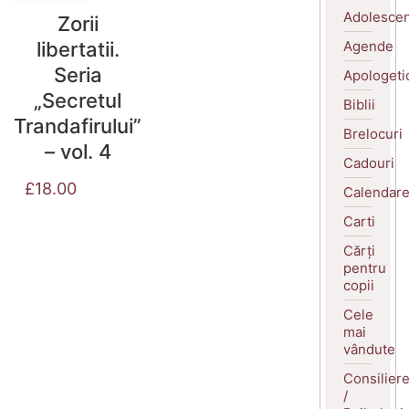
Adolescen
Zorii
Agende
libertatii.
Seria
Apologeti
„Secretul
Biblii
Trandafirului”
Brelocuri
– vol. 4
Cadouri
£
18.00
Calendar
Carti
Cărți
pentru
copii
Cele
mai
vândute
Consilier
/