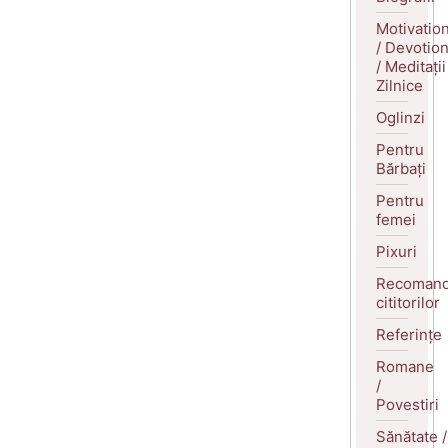
Motivatio
/ Devotio
/ Meditații
Zilnice
Oglinzi
Pentru
Bărbați
Pentru
femei
Pixuri
Recomand
cititorilor
Referințe
Romane
/
Povestiri
Sănătate /