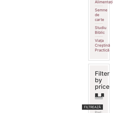
Alimentaț
Semne
de
carte
Studiu
Biblic
Viața
Creștină
Practică
Filter
by
price
Preț
Preț
FILTREAZĂ
minim
maxim
Preț: