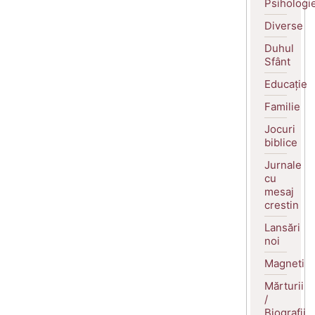
Psihologi
Diverse
Duhul
Sfânt
Educație
Familie
Jocuri
biblice
Jurnale
cu
mesaj
crestin
Lansări
noi
Magneti
Mărturii
/
Biografii