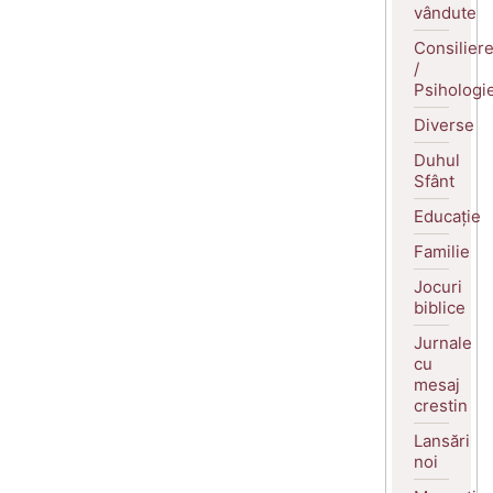
vândute
Consilier
/
Psihologi
Diverse
Duhul
Sfânt
Educație
Familie
Jocuri
biblice
Jurnale
cu
mesaj
crestin
Lansări
noi