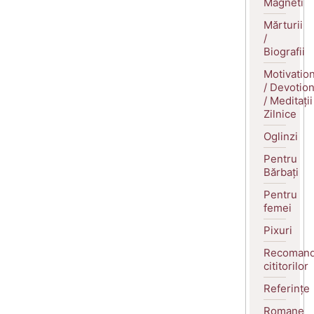
Magneti
Mărturii
/
Biografii
Motivatio
/ Devotio
/ Meditații
Zilnice
Oglinzi
Pentru
Bărbați
Pentru
femei
Pixuri
Recomand
cititorilor
Referințe
Romane