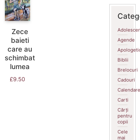
Categ
Adolescen
Zece
baieti
Agende
care au
Apologeti
schimbat
Biblii
lumea
Brelocuri
£
9.50
Cadouri
Calendar
Carti
Cărți
pentru
copii
Cele
mai