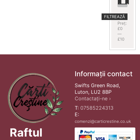
Preț
Preț
FILTREAZĂ
minim
maxim
Preț:
£0
—
£10
Informații contact
Swifts Green Road,
Luton, LU2 8BP
Contactați-ne ›
T:
07585224313
E:
comenzi@carticrestine.co.uk
Raftul