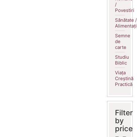
/
Povestiri
Sănătate /
Alimentaț
Semne
de
carte
Studiu
Biblic
Viața
Creștină
Practică
Filter
by
price