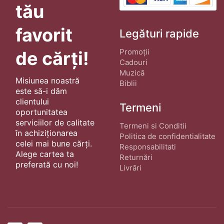
tău
favorit
Legături rapide
Promoții
de cărți!
Cadouri
Muzică
Misiunea noastră
Biblii
este să-i dăm
clientului
Termeni
oportunitatea
serviciilor de calitate
Termeni si Conditii
în achiziționarea
Politica de confidentialitate
celei mai bune cărți.
Responsabilitati
Alege cartea ta
Returnări
preferată cu noi!
Livrări