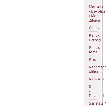
Motivatio
/ Devotio
/ Meditații
Zilnice
Oglinzi
Pentru
Bărbați
Pentru
femei
Pixuri
Recomand
cititorilor
Referințe
Romane
/
Povestiri
Sănătate /