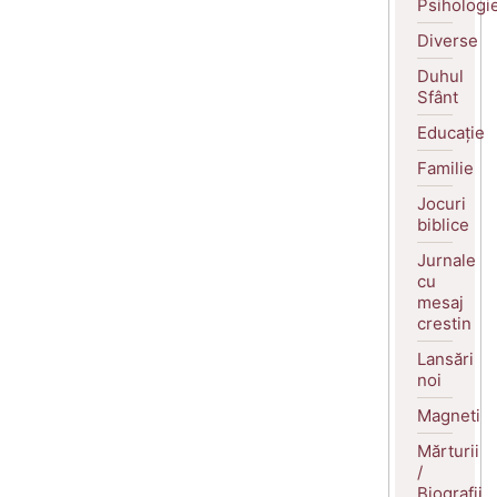
Psihologi
Diverse
Duhul
Sfânt
Educație
Familie
Jocuri
biblice
Jurnale
cu
mesaj
crestin
Lansări
noi
Magneti
Mărturii
/
Biografii