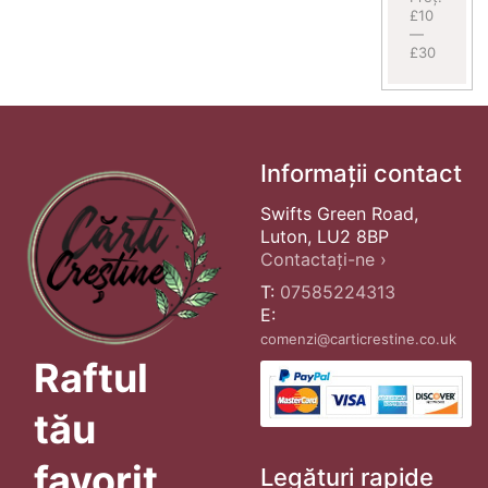
£10
—
£30
Informații contact
Swifts Green Road,
Luton, LU2 8BP
Contactați-ne ›
T:
07585224313
E:
comenzi@carticrestine.co.uk
Raftul
tău
favorit
Legături rapide