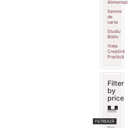
Alimentaț
Semne
de
carte
Studiu
Biblic
Viața
Creștină
Practică
Filter
by
price
Preț
Preț
FILTREAZĂ
minim
maxim
Preț: