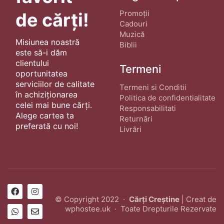
Promoții
de cărți!
Cadouri
Muzică
Misiunea noastră
Biblii
este să-i dăm
clientului
Termeni
oportunitatea
serviciilor de calitate
Termeni si Conditii
în achiziționarea
Politica de confidentialitate
celei mai bune cărți.
Responsabilitati
Alege cartea ta
Returnări
preferată cu noi!
Livrări
© Copyright 2022 ·
Cărți Creștine
| Creat de
wphostee.uk
· Toate Drepturile Rezervate