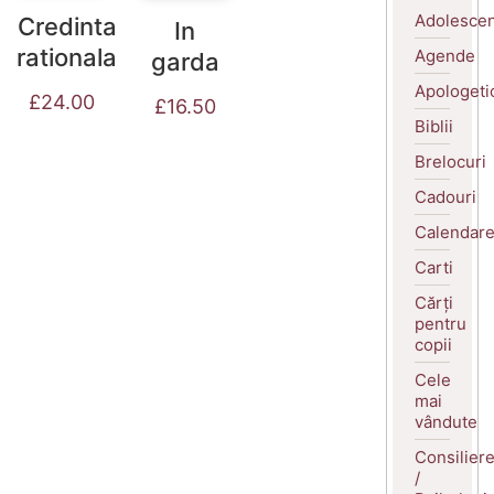
Adolescen
Credinta
In
rationala
Agende
garda
Apologeti
£
24.00
£
16.50
Biblii
Brelocuri
Cadouri
Calendar
Carti
Cărți
pentru
copii
Cele
mai
vândute
Consilier
/