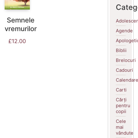
Categ
Semnele
Adolescen
vremurilor
Agende
Apologeti
£
12.00
Biblii
Brelocuri
Cadouri
Calendar
Carti
Cărți
pentru
copii
Cele
mai
vândute