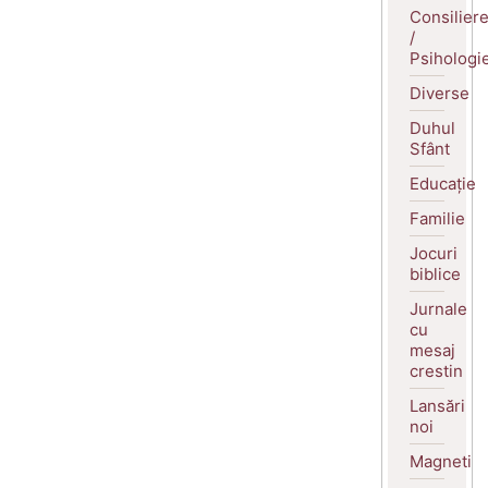
Consilier
/
Psihologi
Diverse
Duhul
Sfânt
Educație
Familie
Jocuri
biblice
Jurnale
cu
mesaj
crestin
Lansări
noi
Magneti