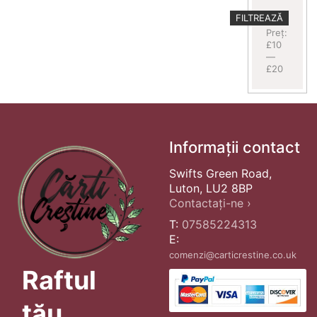
Preț
Preț
FILTREAZĂ
minim
maxim
Preț:
£10
—
£20
Informații contact
Swifts Green Road,
Luton, LU2 8BP
Contactați-ne ›
T:
07585224313
E:
comenzi@carticrestine.co.uk
Raftul
tău