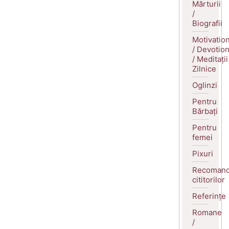
Mărturii
/
Biografii
Motivatio
/ Devotio
/ Meditații
Zilnice
Oglinzi
Pentru
Bărbați
Pentru
femei
Pixuri
Recomand
cititorilor
Referințe
Romane
/