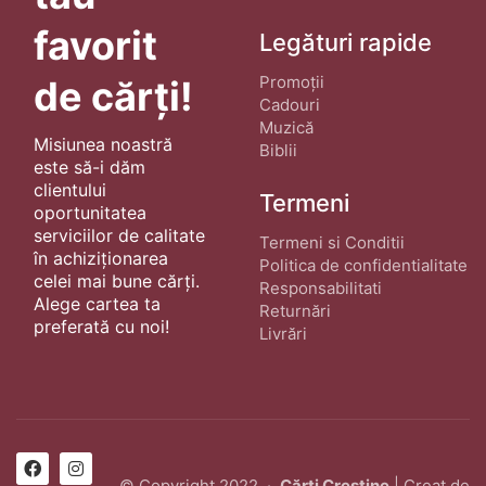
favorit
Legături rapide
Promoții
de cărți!
Cadouri
Muzică
Misiunea noastră
Biblii
este să-i dăm
clientului
Termeni
oportunitatea
serviciilor de calitate
Termeni si Conditii
în achiziționarea
Politica de confidentialitate
celei mai bune cărți.
Responsabilitati
Alege cartea ta
Returnări
preferată cu noi!
Livrări
© Copyright 2022 ·
Cărți Creștine
| Creat de