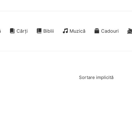
ă
Cărți
Biblii
Muzică
Cadouri
Sortare implicită