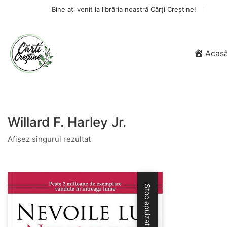
Bine ați venit la librăria noastră Cărți Creștine!
Acas
Willard F. Harley Jr.
Afișez singurul rezultat
Stoc epuizat