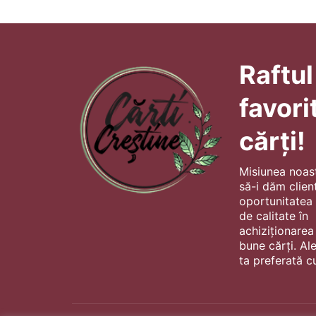
Raftul
favori
cărți!
Misiunea noas
să-i dăm client
oportunitatea s
de calitate în
achiziționarea
bune cărți. Al
ta preferată cu