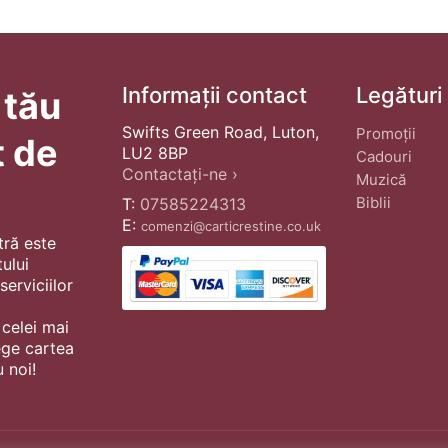
Informații contact
Legături
 tău
Swifts Green Road, Luton,
Promoții
t de
LU2 8BP
Cadouri
Contactați-ne ›
Muzică
Biblii
T:
07585224313
E:
comenzi@carticrestine.co.uk
tră este
ului
erviciilor
 celei mai
ege cartea
 noi!