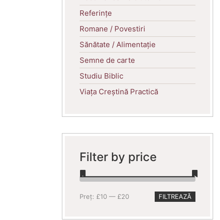
Referințe
Romane / Povestiri
Sănătate / Alimentație
Semne de carte
Studiu Biblic
Viața Creștină Practică
Filter by price
Preț
Preț
Preț:
£10
—
£20
FILTREAZĂ
minim
maxim