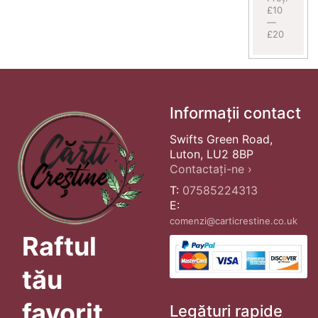
£10
—
£20
Informații contact
Swifts Green Road,
Luton, LU2 8BP
Contactați-ne ›
T:
07585224313
E:
comenzi@carticrestine.co.uk
Raftul
tău
favorit
Legături rapide