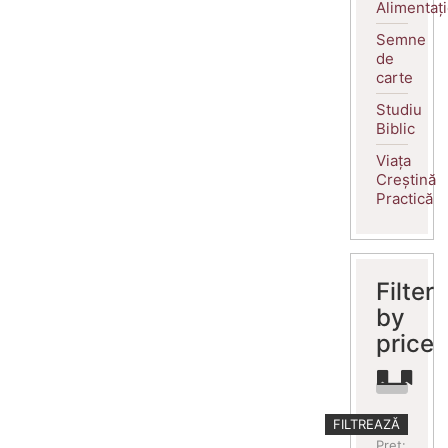
Alimentaț
Semne
de
carte
Studiu
Biblic
Viața
Creștină
Practică
Filter
by
price
Preț
Preț
FILTREAZĂ
minim
maxim
Preț: