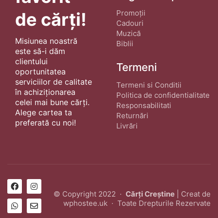
Promoții
de cărți!
Cadouri
Muzică
Misiunea noastră
Biblii
este să-i dăm
clientului
Termeni
oportunitatea
serviciilor de calitate
Termeni si Conditii
în achiziționarea
Politica de confidentialitate
celei mai bune cărți.
Responsabilitati
Alege cartea ta
Returnări
preferată cu noi!
Livrări
© Copyright 2022 ·
Cărți Creștine
| Creat de
wphostee.uk
· Toate Drepturile Rezervate