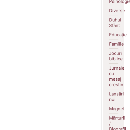
Psihologi
Diverse
Duhul
Sfânt
Educație
Familie
Jocuri
biblice
Jurnale
cu
mesaj
crestin
Lansări
noi
Magneti
Mărturii
/
Biografii