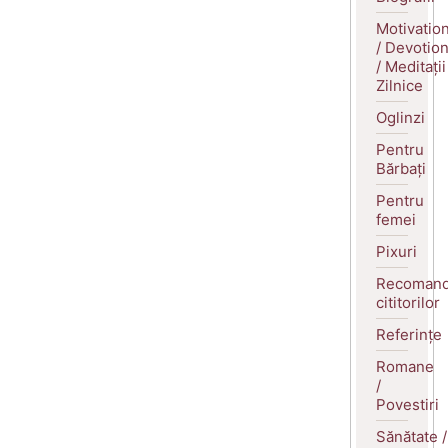
Motivatio
/ Devotio
/ Meditații
Zilnice
Oglinzi
Pentru
Bărbați
Pentru
femei
Pixuri
Recomand
cititorilor
Referințe
Romane
/
Povestiri
Sănătate /