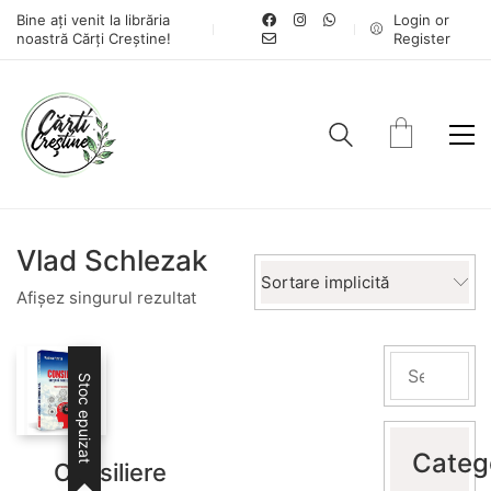
Bine ați venit la librăria
Login or
noastră Cărți Creștine!
Register
Vlad Schlezak
Sortare implicită
Afișez singurul rezultat
Stoc epuizat
Categ
Consiliere