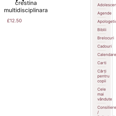
crestina
Adolescen
multidisciplinara
Agende
£
12.50
Apologeti
Biblii
Brelocuri
Cadouri
Calendar
Carti
Cărți
pentru
copii
Cele
mai
vândute
Consilier
/