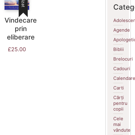
Categ
Vindecare
Adolescen
prin
Agende
eliberare
Apologeti
£
25.00
Biblii
Brelocuri
Cadouri
Calendar
Carti
Cărți
pentru
copii
Cele
mai
vândute