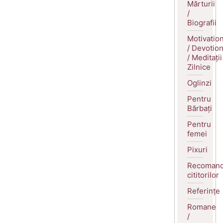
Mărturii
/
Biografii
Motivatio
/ Devotio
/ Meditații
Zilnice
Oglinzi
Pentru
Bărbați
Pentru
femei
Pixuri
Recomand
cititorilor
Referințe
Romane
/