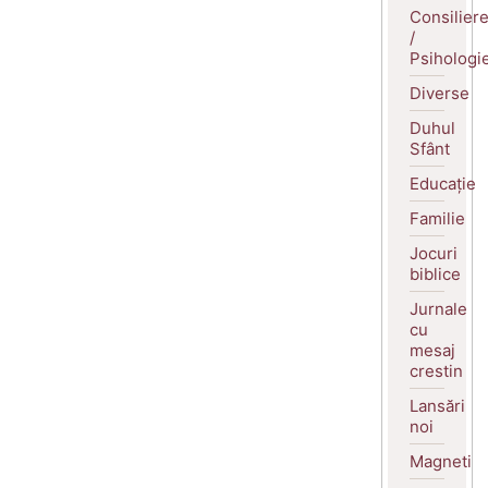
Consilier
/
Psihologi
Diverse
Duhul
Sfânt
Educație
Familie
Jocuri
biblice
Jurnale
cu
mesaj
crestin
Lansări
noi
Magneti