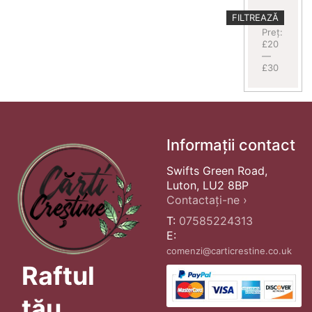
Preț
Preț
FILTREAZĂ
minim
maxim
Preț:
£20
—
£30
Informații contact
Swifts Green Road,
Luton, LU2 8BP
Contactați-ne ›
T:
07585224313
E:
comenzi@carticrestine.co.uk
Raftul
tău