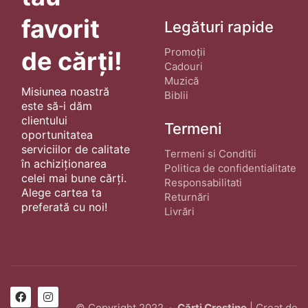
favorit
Legături rapide
Promoții
de cărți!
Cadouri
Muzică
Misiunea noastră
Biblii
este să-i dăm
clientului
Termeni
oportunitatea
serviciilor de calitate
Termeni si Conditii
în achiziționarea
Politica de confidentialitate
celei mai bune cărți.
Responsabilitati
Alege cartea ta
Returnări
preferată cu noi!
Livrări
© Copyright 2022 ·
Cărți Creștine
| Creat de