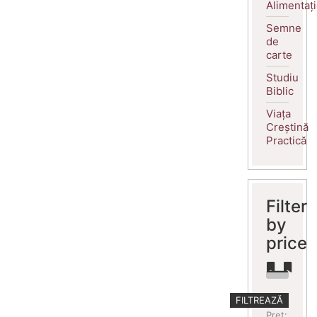
Alimentaț
Semne
de
carte
Studiu
Biblic
Viața
Creștină
Practică
Filter
by
price
Preț
Preț
FILTREAZĂ
minim
maxim
Preț: