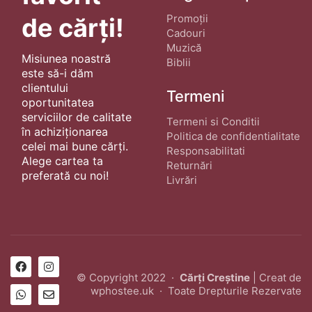
Promoții
de cărți!
Cadouri
Muzică
Misiunea noastră
Biblii
este să-i dăm
clientului
Termeni
oportunitatea
serviciilor de calitate
Termeni si Conditii
în achiziționarea
Politica de confidentialitate
celei mai bune cărți.
Responsabilitati
Alege cartea ta
Returnări
preferată cu noi!
Livrări
© Copyright 2022 ·
Cărți Creștine
| Creat de
wphostee.uk
· Toate Drepturile Rezervate