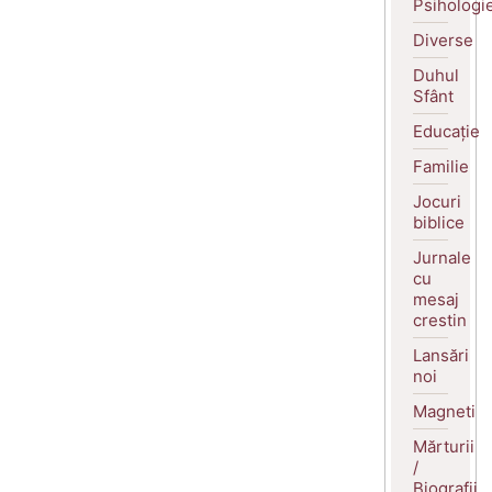
Psihologi
Diverse
Duhul
Sfânt
Educație
Familie
Jocuri
biblice
Jurnale
cu
mesaj
crestin
Lansări
noi
Magneti
Mărturii
/
Biografii