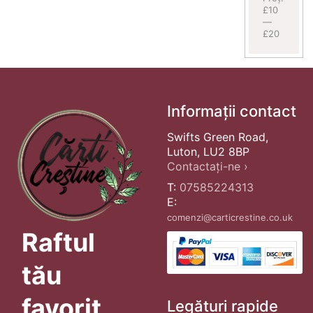
£10
—
£20
Informații contact
Swifts Green Road,
Luton, LU2 8BP
Contactați-ne ›
T:
07585224313
E:
comenzi@carticrestine.co.uk
Raftul
tău
favorit
Legături rapide