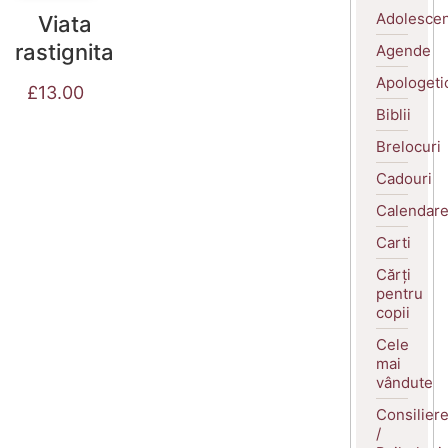
Adolescen
Viata
rastignita
Agende
Apologeti
£
13.00
Biblii
Brelocuri
Cadouri
Calendar
Carti
Cărți
pentru
copii
Cele
mai
vândute
Consilier
/