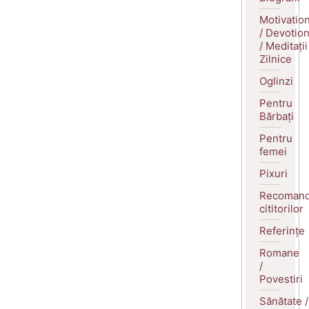
Motivatio
/ Devotio
/ Meditații
Zilnice
Oglinzi
Pentru
Bărbați
Pentru
femei
Pixuri
Recomand
cititorilor
Referințe
Romane
/
Povestiri
Sănătate /