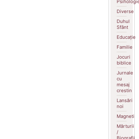
Psihologi
Diverse
Duhul
Sfânt
Educație
Familie
Jocuri
biblice
Jurnale
cu
mesaj
crestin
Lansări
noi
Magneti
Mărturii
/
Biografii