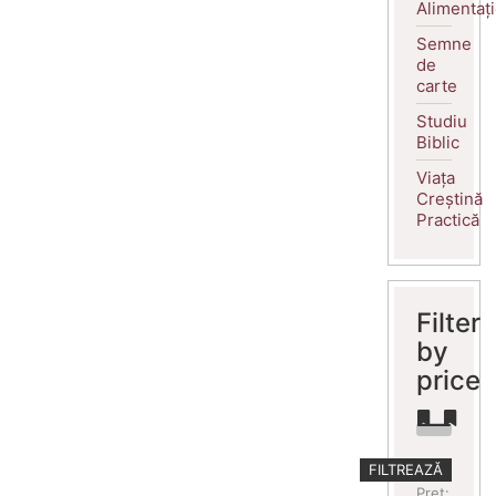
Alimentaț
Semne
de
carte
Studiu
Biblic
Viața
Creștină
Practică
Filter
by
price
Preț
Preț
FILTREAZĂ
minim
maxim
Preț: