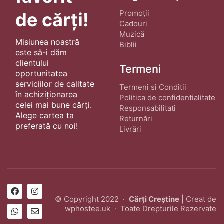
Promoții
de cărți!
Cadouri
Muzică
Misiunea noastră
Biblii
este să-i dăm
clientului
Termeni
oportunitatea
serviciilor de calitate
Termeni si Conditii
în achiziționarea
Politica de confidentialitate
celei mai bune cărți.
Responsabilitati
Alege cartea ta
Returnări
preferată cu noi!
Livrări
© Copyright 2022 ·
Cărți Creștine
| Creat de
wphostee.uk
· Toate Drepturile Rezervate