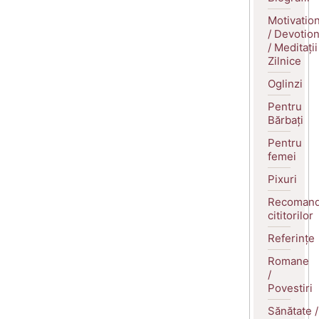
Motivatio
/ Devotio
/ Meditații
Zilnice
Oglinzi
Pentru
Bărbați
Pentru
femei
Pixuri
Recomand
cititorilor
Referințe
Romane
/
Povestiri
Sănătate /