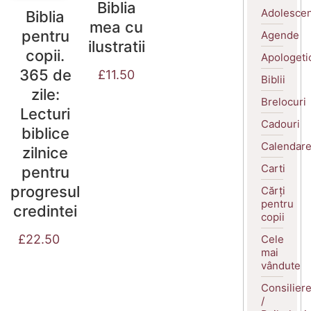
Biblia
Adolescen
Biblia
mea cu
pentru
Agende
ilustratii
copii.
Apologeti
365 de
£
11.50
Biblii
zile:
Brelocuri
Lecturi
Cadouri
biblice
Calendar
zilnice
Carti
pentru
progresul
Cărți
pentru
credintei
copii
£
22.50
Cele
mai
vândute
Consilier
/