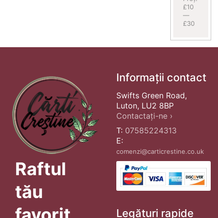
£10
—
£30
Informații contact
Swifts Green Road,
Luton, LU2 8BP
Contactați-ne ›
T:
07585224313
E:
comenzi@carticrestine.co.uk
Raftul
tău
favorit
Legături rapide