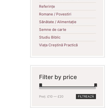
Referințe
Romane / Povestiri
Sănătate / Alimentație
Semne de carte
Studiu Biblic
Viața Creștină Practică
Filter by price
Preț
Preț
Preț:
£10
—
£20
FILTREAZĂ
minim
maxim