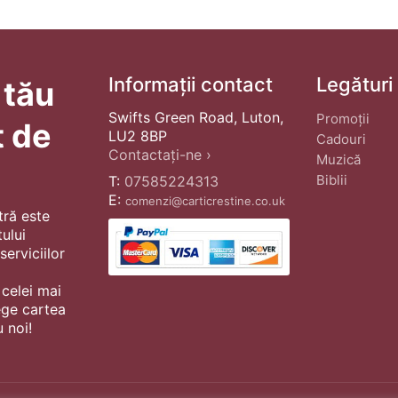
Informații contact
Legături
 tău
Swifts Green Road, Luton,
Promoții
t de
LU2 8BP
Cadouri
Contactați-ne ›
Muzică
Biblii
T:
07585224313
E:
comenzi@carticrestine.co.uk
tră este
ului
erviciilor
 celei mai
ege cartea
 noi!