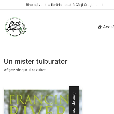
Bine ați venit la librăria noastră Cărți Creștine!
Acas
Un mister tulburator
Afișez singurul rezultat
Stoc epuizat