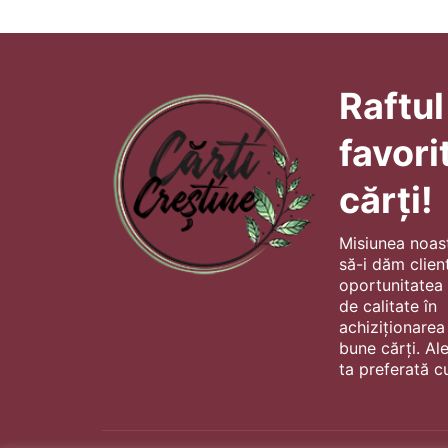
Raftul
favori
cărți!
Misiunea noas
să-i dăm client
oportunitatea s
de calitate în
achiziționarea
bune cărți. Al
ta preferată cu