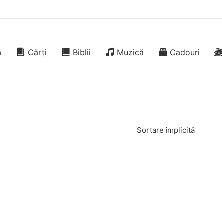
ă
Cărți
Biblii
Muzică
Cadouri
Sortare implicită