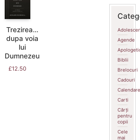
Categ
Trezirea…
Adolescen
dupa voia
Agende
lui
Apologeti
Dumnezeu
Biblii
£
12.50
Brelocuri
Cadouri
Calendar
Carti
Cărți
pentru
copii
Cele
mai