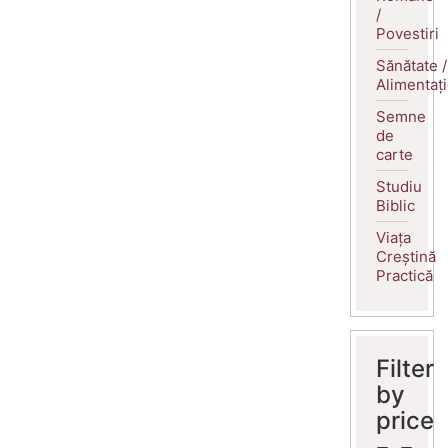
/
Povestiri
Sănătate /
Alimentaț
Semne
de
carte
Studiu
Biblic
Viața
Creștină
Practică
Filter
by
price