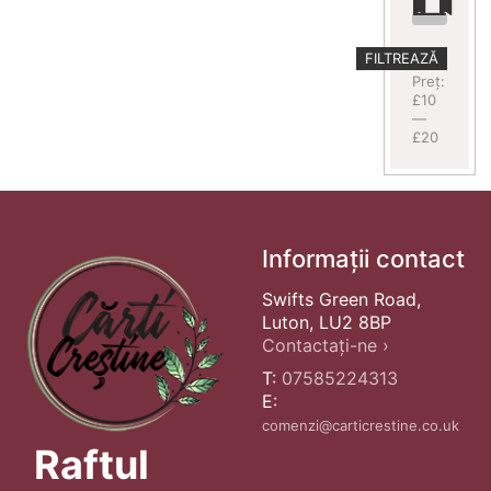
Preț
Preț
FILTREAZĂ
minim
maxim
Preț:
£10
—
£20
Informații contact
Swifts Green Road,
Luton, LU2 8BP
Contactați-ne ›
T:
07585224313
E:
comenzi@carticrestine.co.uk
Raftul