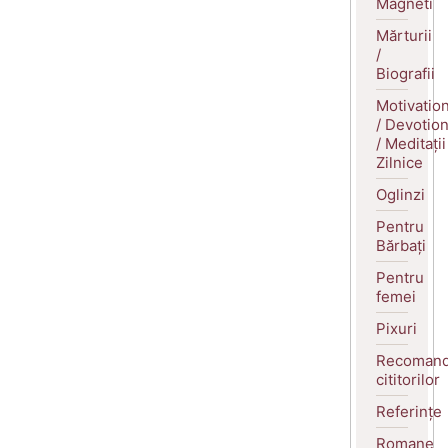
Magneti
Mărturii
/
Biografii
Motivatio
/ Devotio
/ Meditații
Zilnice
Oglinzi
Pentru
Bărbați
Pentru
femei
Pixuri
Recomand
cititorilor
Referințe
Romane