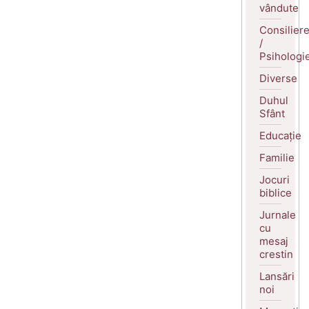
vândute
Consilier
/
Psihologi
Diverse
Duhul
Sfânt
Educație
Familie
Jocuri
biblice
Jurnale
cu
mesaj
crestin
Lansări
noi