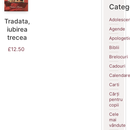
Categ
Adolescen
Tradata,
iubirea
Agende
trecea
Apologeti
Biblii
£
12.50
Brelocuri
Cadouri
Calendar
Carti
Cărți
pentru
copii
Cele
mai
vândute