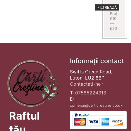
Preț
Preț
FILTREAZĂ
minim
maxim
Preț:
£10
—
£20
Informații contact
Swifts Green Road,
Luton, LU2 8BP
Contactați-ne ›
T:
07585224313
E:
comenzi@carticrestine.co.uk
Raftul
tău