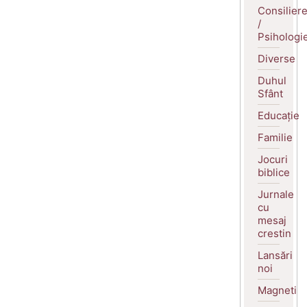
Consilier
/
Psihologi
Diverse
Duhul
Sfânt
Educație
Familie
Jocuri
biblice
Jurnale
cu
mesaj
crestin
Lansări
noi
Magneti