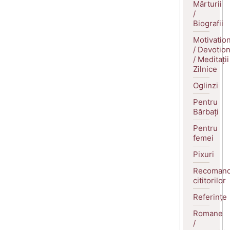
Mărturii
/
Biografii
Motivatio
/ Devotio
/ Meditații
Zilnice
Oglinzi
Pentru
Bărbați
Pentru
femei
Pixuri
Recomand
cititorilor
Referințe
Romane
/