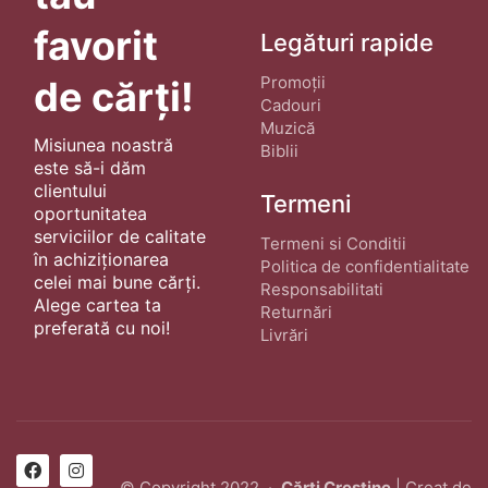
favorit
Legături rapide
Promoții
de cărți!
Cadouri
Muzică
Misiunea noastră
Biblii
este să-i dăm
clientului
Termeni
oportunitatea
serviciilor de calitate
Termeni si Conditii
în achiziționarea
Politica de confidentialitate
celei mai bune cărți.
Responsabilitati
Alege cartea ta
Returnări
preferată cu noi!
Livrări
© Copyright 2022 ·
Cărți Creștine
| Creat de