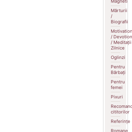
Magneti
Mărturii
/
Biografii
Motivatio
/ Devotio
/ Meditații
Zilnice
Oglinzi
Pentru
Bărbați
Pentru
femei
Pixuri
Recomand
cititorilor
Referințe
Romane