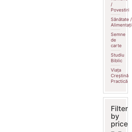
/
Povestiri
Sănătate /
Alimentaț
Semne
de
carte
Studiu
Biblic
Viața
Creștină
Practică
Filter
by
price