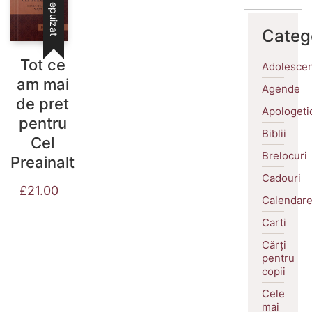
Stoc epuizat
Categ
Tot ce
Adolescen
am mai
Agende
de pret
Apologeti
pentru
Biblii
Cel
Brelocuri
Preainalt
Cadouri
£
21.00
Calendar
Carti
Cărți
pentru
copii
Cele
mai