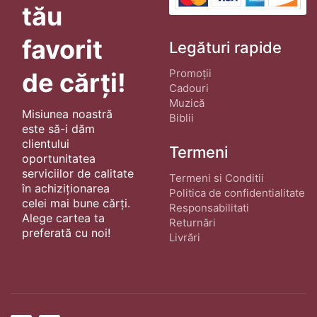
tău
favorit
Legături rapide
Promoții
de cărți!
Cadouri
Muzică
Misiunea noastră
Biblii
este să-i dăm
clientului
Termeni
oportunitatea
serviciilor de calitate
Termeni si Conditii
în achiziționarea
Politica de confidentialitate
celei mai bune cărți.
Responsabilitati
Alege cartea ta
Returnări
preferată cu noi!
Livrări