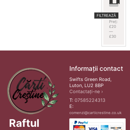
Preț
Preț
FILTREAZĂ
minim
maxim
Preț:
£20
—
£30
Informații contact
Swifts Green Road,
Luton, LU2 8BP
Contactați-ne ›
T:
07585224313
E:
comenzi@carticrestine.co.uk
Raftul