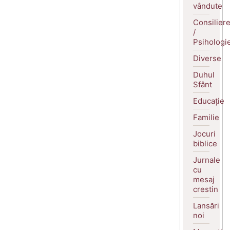
vândute
Consilier
/
Psihologi
Diverse
Duhul
Sfânt
Educație
Familie
Jocuri
biblice
Jurnale
cu
mesaj
crestin
Lansări
noi