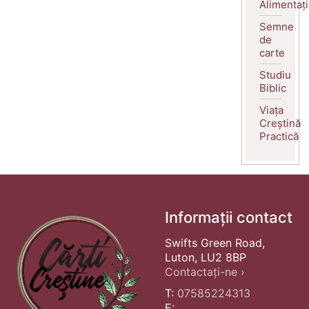
Alimentaț
Semne
de
carte
Studiu
Biblic
Viața
Creștină
Practică
Informații contact
Swifts Green Road,
Luton, LU2 8BP
Contactați-ne ›
T:
07585224313
E: