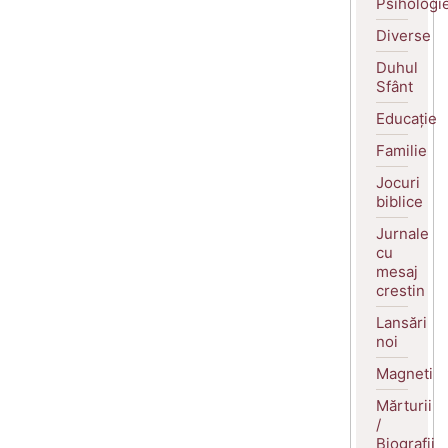
Psihologi
Diverse
Duhul
Sfânt
Educație
Familie
Jocuri
biblice
Jurnale
cu
mesaj
crestin
Lansări
noi
Magneti
Mărturii
/
Biografii