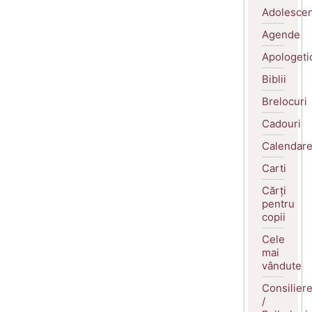
Adolescen
Agende
Apologeti
Biblii
Brelocuri
Cadouri
Calendar
Carti
Cărți
pentru
copii
Cele
mai
vândute
Consilier
/