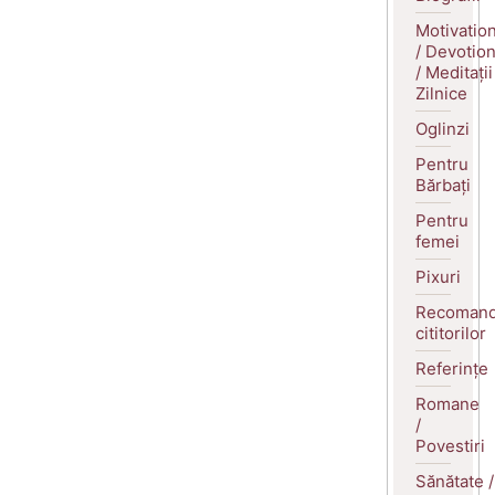
Motivatio
/ Devotio
/ Meditații
Zilnice
Oglinzi
Pentru
Bărbați
Pentru
femei
Pixuri
Recomand
cititorilor
Referințe
Romane
/
Povestiri
Sănătate /