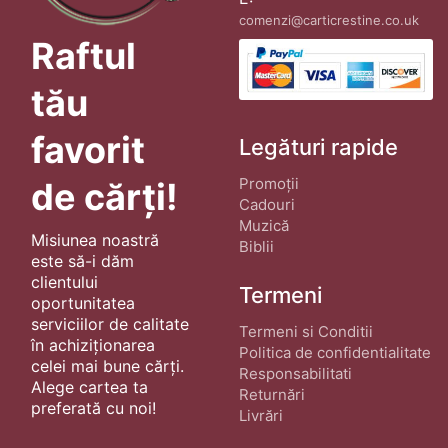
comenzi@carticrestine.co.uk
Raftul
tău
favorit
Legături rapide
Promoții
de cărți!
Cadouri
Muzică
Misiunea noastră
Biblii
este să-i dăm
clientului
Termeni
oportunitatea
serviciilor de calitate
Termeni si Conditii
în achiziționarea
Politica de confidentialitate
celei mai bune cărți.
Responsabilitati
Alege cartea ta
Returnări
preferată cu noi!
Livrări