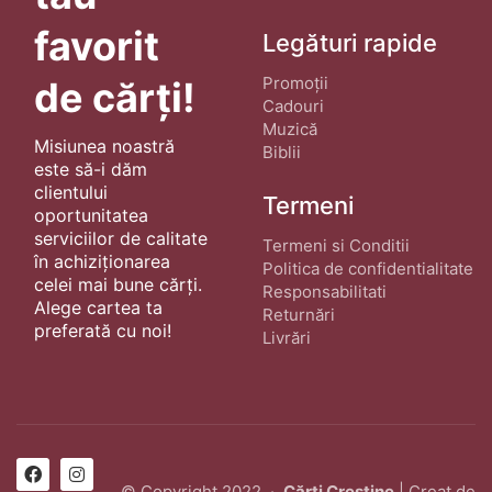
favorit
Legături rapide
Promoții
de cărți!
Cadouri
Muzică
Misiunea noastră
Biblii
este să-i dăm
clientului
Termeni
oportunitatea
serviciilor de calitate
Termeni si Conditii
în achiziționarea
Politica de confidentialitate
celei mai bune cărți.
Responsabilitati
Alege cartea ta
Returnări
preferată cu noi!
Livrări
© Copyright 2022 ·
Cărți Creștine
| Creat de