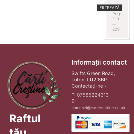
Preț
Preț
FILTREAZĂ
minim
maxim
Preț:
£10
—
£20
Informații contact
Swifts Green Road,
Luton, LU2 8BP
Contactați-ne ›
T:
07585224313
E:
comenzi@carticrestine.co.uk
Raftul
tău