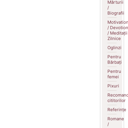
Mărturii
/
Biografii
Motivatio
/ Devotio
/ Meditații
Zilnice
Oglinzi
Pentru
Bărbați
Pentru
femei
Pixuri
Recomand
cititorilor
Referințe
Romane
/