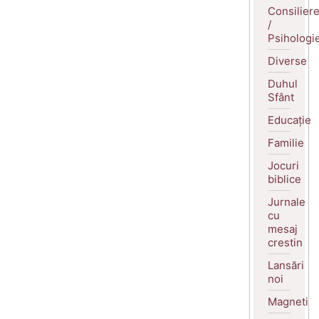
Consilier
/
Psihologi
Diverse
Duhul
Sfânt
Educație
Familie
Jocuri
biblice
Jurnale
cu
mesaj
crestin
Lansări
noi
Magneti