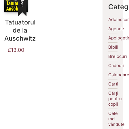
Categ
Adolescen
Tatuatorul
Agende
de la
Auschwitz
Apologeti
Biblii
£
13.00
Brelocuri
Cadouri
Calendar
Carti
Cărți
pentru
copii
Cele
mai
vândute