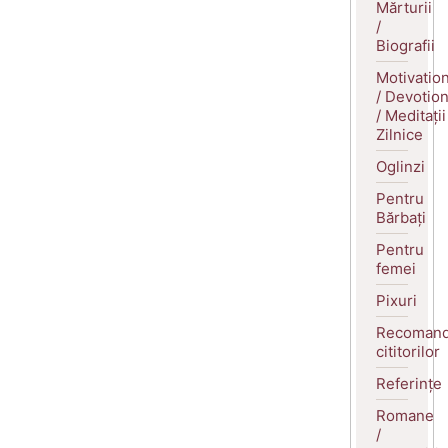
Mărturii
/
Biografii
Motivatio
/ Devotio
/ Meditații
Zilnice
Oglinzi
Pentru
Bărbați
Pentru
femei
Pixuri
Recomand
cititorilor
Referințe
Romane
/