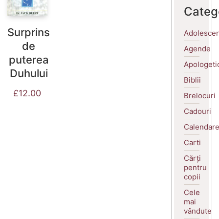
Categ
Surprins
Adolescen
de
Agende
puterea
Apologeti
Duhului
Biblii
£
12.00
Brelocuri
Cadouri
Calendar
Carti
Cărți
pentru
copii
Cele
mai
vândute