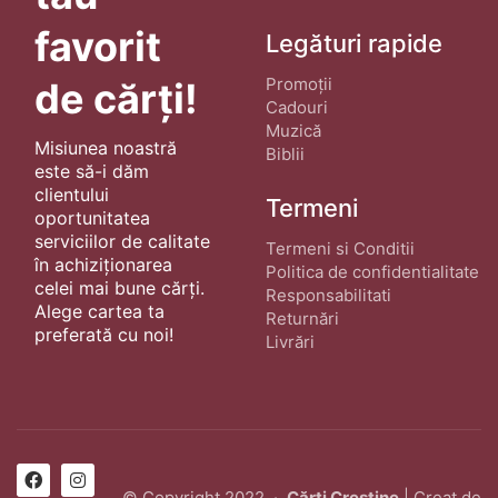
favorit
Legături rapide
Promoții
de cărți!
Cadouri
Muzică
Misiunea noastră
Biblii
este să-i dăm
clientului
Termeni
oportunitatea
serviciilor de calitate
Termeni si Conditii
în achiziționarea
Politica de confidentialitate
celei mai bune cărți.
Responsabilitati
Alege cartea ta
Returnări
preferată cu noi!
Livrări
© Copyright 2022 ·
Cărți Creștine
| Creat de