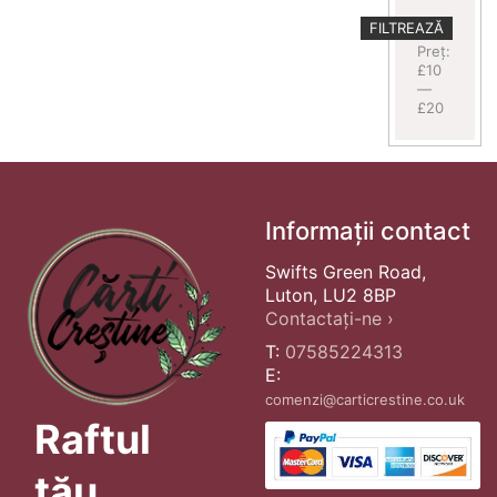
Preț
Preț
FILTREAZĂ
minim
maxim
Preț:
£10
—
£20
Informații contact
Swifts Green Road,
Luton, LU2 8BP
Contactați-ne ›
T:
07585224313
E:
comenzi@carticrestine.co.uk
Raftul
tău