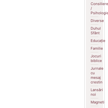
Consilier
/
Psihologi
Diverse
Duhul
Sfânt
Educație
Familie
Jocuri
biblice
Jurnale
cu
mesaj
crestin
Lansări
noi
Magneti