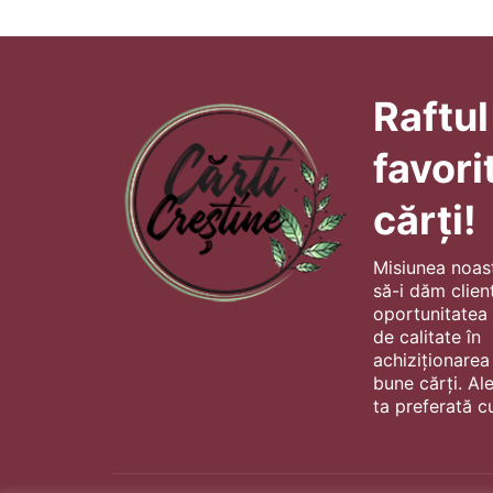
Raftul
favori
cărți!
Misiunea noas
să-i dăm client
oportunitatea s
de calitate în
achiziționarea
bune cărți. Al
ta preferată cu