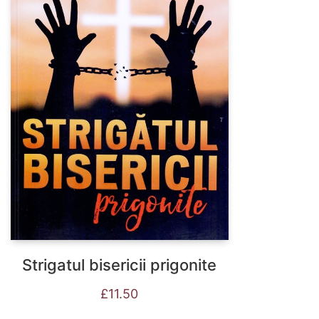
Strigatul bisericii prigonite
£
11.50