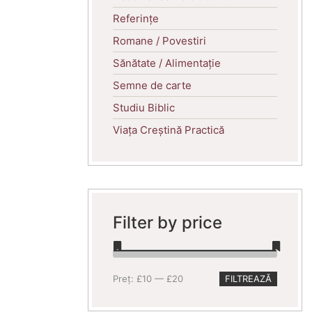
Referințe
Romane / Povestiri
Sănătate / Alimentație
Semne de carte
Studiu Biblic
Viața Creștină Practică
Filter by price
Preț
Preț
Preț:
£10
—
£20
FILTREAZĂ
minim
maxim