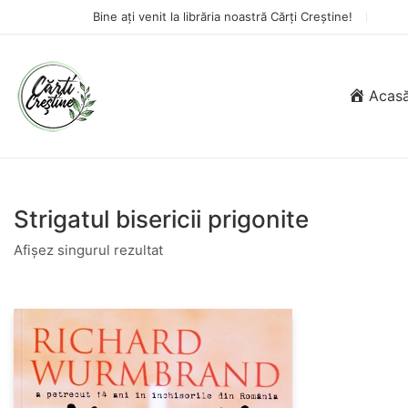
Bine ați venit la librăria noastră Cărți Creștine!
Acas
Strigatul bisericii prigonite
Afișez singurul rezultat