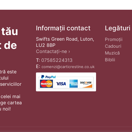
Informații contact
Legături
 tău
Swifts Green Road, Luton,
Promoții
t de
LU2 8BP
Cadouri
Contactați-ne ›
Muzică
Biblii
T:
07585224313
E:
comenzi@carticrestine.co.uk
tră este
ului
erviciilor
 celei mai
ege cartea
 noi!