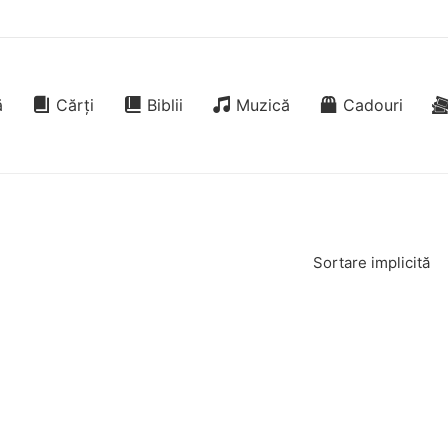
ă
Cărți
Biblii
Muzică
Cadouri
Sortare implicită