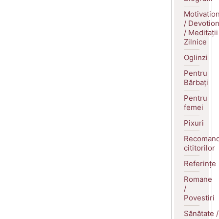
Motivatio
/ Devotio
/ Meditații
Zilnice
Oglinzi
Pentru
Bărbați
Pentru
femei
Pixuri
Recomand
cititorilor
Referințe
Romane
/
Povestiri
Sănătate /