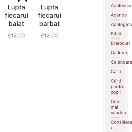
Adolescen
Lupta
Lupta
fiecarui
fiecarui
Agende
baiat
barbat
Apologeti
Biblii
£
12.00
£
12.00
Brelocuri
Cadouri
Calendar
Carti
Cărți
pentru
copii
Cele
mai
vândute
Consilier
/