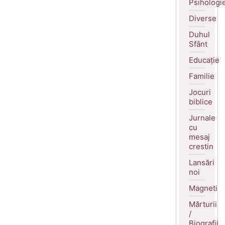
Psihologi
Diverse
Duhul
Sfânt
Educație
Familie
Jocuri
biblice
Jurnale
cu
mesaj
crestin
Lansări
noi
Magneti
Mărturii
/
Biografii