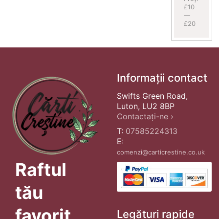
£10
—
£20
Informații contact
Swifts Green Road,
Luton, LU2 8BP
Contactați-ne ›
T:
07585224313
E:
comenzi@carticrestine.co.uk
Raftul
tău
favorit
Legături rapide