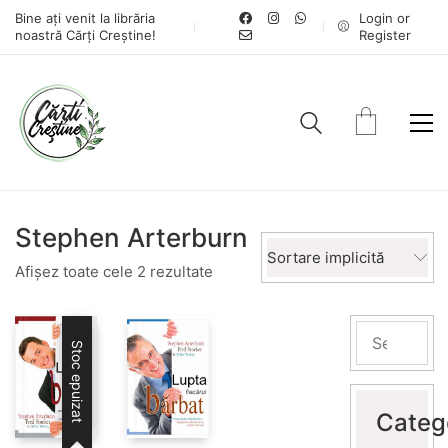
Bine ați venit la librăria
Login or
noastră Cărți Creștine!
Register
Stephen Arterburn
Sortare implicită
Afișez toate cele 2 rezultate
Stoc epuizat
Categ