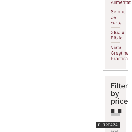
Alimentaț
Semne
de
carte
Studiu
Biblic
Viața
Creștină
Practică
Filter
by
price
Preț
Preț
FILTREAZĂ
minim
maxim
Preț: