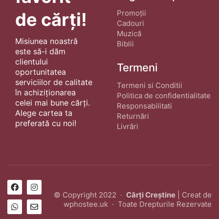
Promoții
de cărți!
Cadouri
Muzică
Misiunea noastră
Biblii
este să-i dăm
clientului
Termeni
oportunitatea
serviciilor de calitate
Termeni si Conditii
în achiziționarea
Politica de confidentialitate
celei mai bune cărți.
Responsabilitati
Alege cartea ta
Returnări
preferată cu noi!
Livrări
© Copyright 2022 ·
Cărți Creștine
| Creat de
wphostee.uk
· Toate Drepturile Rezervate