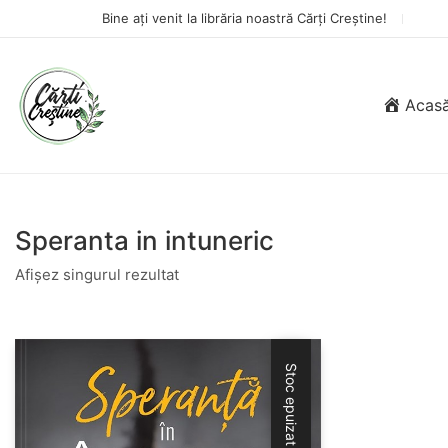
Bine ați venit la librăria noastră Cărți Creștine!
Acas
Speranta in intuneric
Afișez singurul rezultat
Stoc epuizat