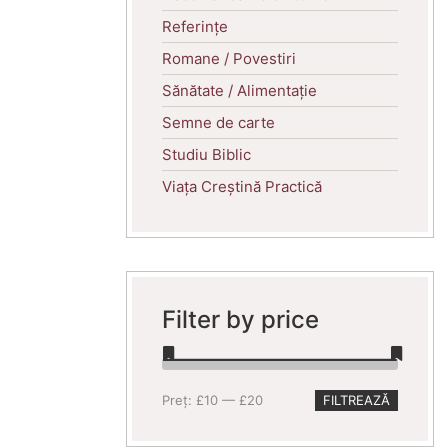
Referințe
Romane / Povestiri
Sănătate / Alimentație
Semne de carte
Studiu Biblic
Viața Creștină Practică
Filter by price
Preț
Preț
Preț:
£10
—
£20
FILTREAZĂ
minim
maxim