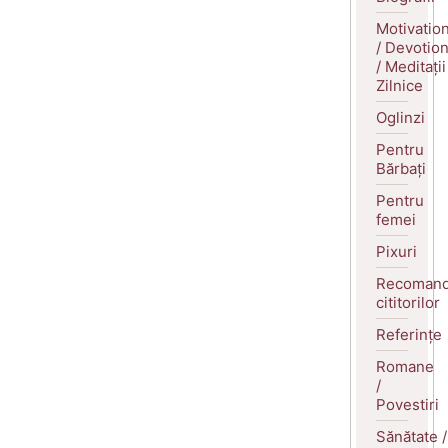
Motivatio
/ Devotio
/ Meditații
Zilnice
Oglinzi
Pentru
Bărbați
Pentru
femei
Pixuri
Recomand
cititorilor
Referințe
Romane
/
Povestiri
Sănătate /