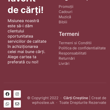
Promoții
de cărți!
Cadouri
Muzică
Misiunea noastră
Biblii
este să-i dăm
clientului
Termeni
oportunitatea
serviciilor de calitate
Termeni si Conditii
în achiziționarea
Politica de confidentialitate
celei mai bune cărți.
Responsabilitati
Alege cartea ta
Returnări
preferată cu noi!
Livrări
© Copyright 2022 ·
Cărți Creștine
| Creat de
wphostee.uk
· Toate Drepturile Rezervate