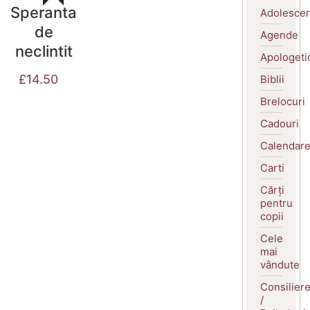
Speranta
Adolescen
de
Agende
neclintit
Apologeti
£
14.50
Biblii
Brelocuri
Cadouri
Calendar
Carti
Cărți
pentru
copii
Cele
mai
vândute
Consilier
/