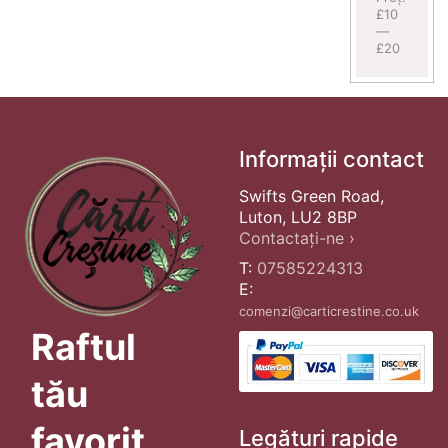
£10
—
£20
Informații contact
Swifts Green Road,
Luton, LU2 8BP
Contactați-ne ›
T:
07585224313
E:
comenzi@carticrestine.co.uk
Raftul
tău
favorit
Legături rapide