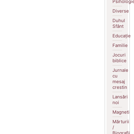
Psihologi
Diverse
Duhul
Sfânt
Educație
Familie
Jocuri
biblice
Jurnale
cu
mesaj
crestin
Lansări
noi
Magneti
Mărturii
/
Biografii