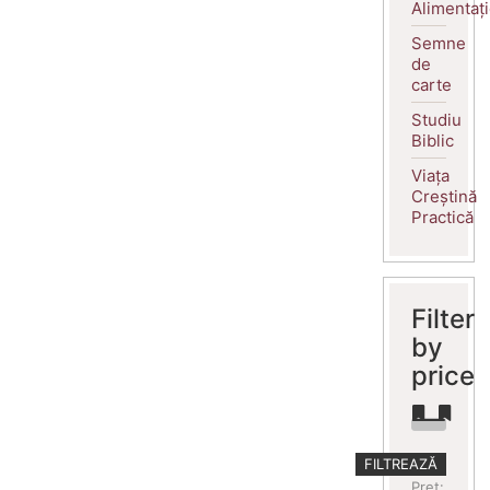
Alimentaț
Semne
de
carte
Studiu
Biblic
Viața
Creștină
Practică
Filter
by
price
Preț
Preț
FILTREAZĂ
minim
maxim
Preț: