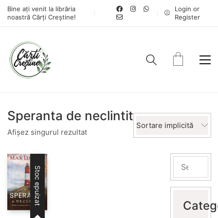
Bine ați venit la librăria
Login or
noastră Cărți Creștine!
Register
Speranta de neclintit
Sortare implicită
Afișez singurul rezultat
Stoc epuizat
Categ