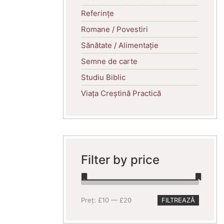
Referințe
Romane / Povestiri
Sănătate / Alimentație
Semne de carte
Studiu Biblic
Viața Creștină Practică
Filter by price
Preț
Preț
Preț:
£10
—
£20
FILTREAZĂ
minim
maxim