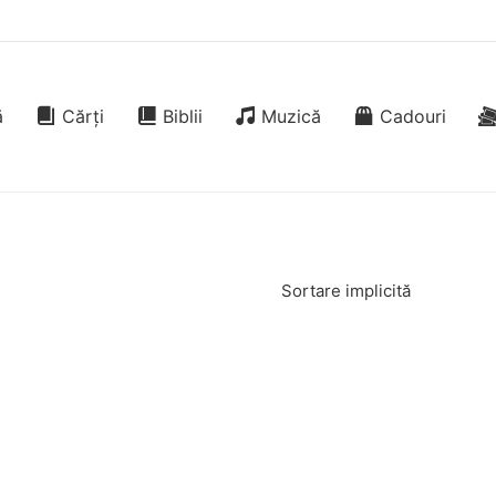
ă
Cărți
Biblii
Muzică
Cadouri
Sortare implicită