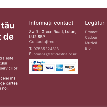
Informații contact
Legături
 tău
Swifts Green Road, Luton,
Promoții
t de
LU2 8BP
Cadouri
Contactați-ne ›
Muzică
Biblii
T:
07585224313
E:
comenzi@carticrestine.co.uk
tră este
ului
erviciilor
 celei mai
ege cartea
 noi!