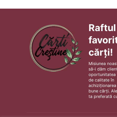
Raftul
favori
cărți!
Misiunea noas
să-i dăm client
oportunitatea s
de calitate în
achiziționarea
bune cărți. Al
ta preferată cu