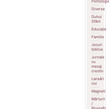
Psihologi
Diverse
Duhul
Sfânt
Educație
Familie
Jocuri
biblice
Jurnale
cu
mesaj
crestin
Lansări
noi
Magneti
Mărturii
/
Biografii