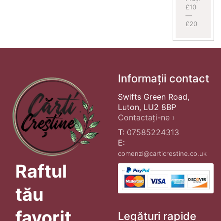
£10
—
£20
Informații contact
Swifts Green Road,
Luton, LU2 8BP
Contactați-ne ›
T:
07585224313
E:
comenzi@carticrestine.co.uk
Raftul
tău
favorit
Legături rapide