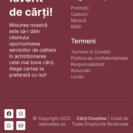
Promoții
de cărți!
Cadouri
Muzică
Misiunea noastră
Biblii
este să-i dăm
clientului
Termeni
oportunitatea
serviciilor de calitate
Termeni si Conditii
în achiziționarea
Politica de confidentialitate
celei mai bune cărți.
Responsabilitati
Alege cartea ta
Returnări
preferată cu noi!
Livrări
© Copyright 2022 ·
Cărți Creștine
| Creat de
wphostee.uk
· Toate Drepturile Rezervate