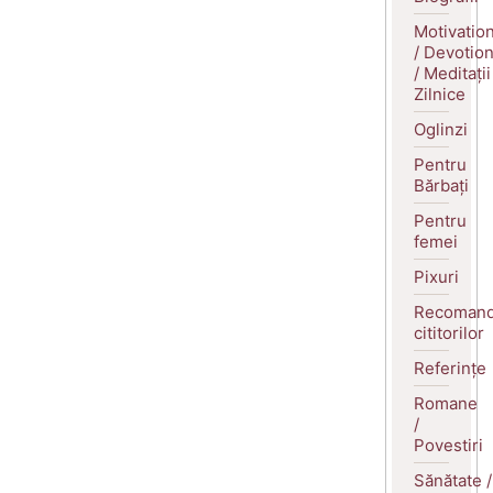
Motivatio
/ Devotio
/ Meditații
Zilnice
Oglinzi
Pentru
Bărbați
Pentru
femei
Pixuri
Recomand
cititorilor
Referințe
Romane
/
Povestiri
Sănătate /