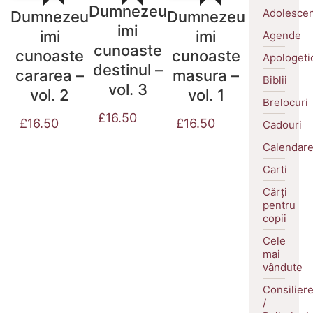
Dumnezeu
Adolescen
Dumnezeu
Dumnezeu
imi
imi
imi
Agende
cunoaste
cunoaste
cunoaste
Apologeti
destinul –
cararea –
masura –
Biblii
vol. 3
vol. 2
vol. 1
Brelocuri
£
16.50
£
16.50
£
16.50
Cadouri
Calendar
Carti
Cărți
pentru
copii
Cele
mai
vândute
Consilier
/