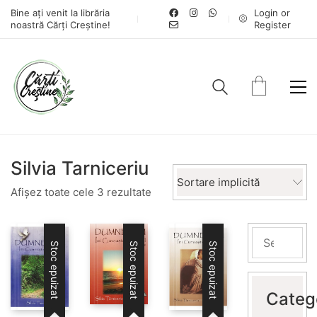
Bine ați venit la librăria
Login or
noastră Cărți Creștine!
Register
Silvia Tarniceriu
Sortare implicită
Afișez toate cele 3 rezultate
Stoc epuizat
Stoc epuizat
Stoc epuizat
Categ