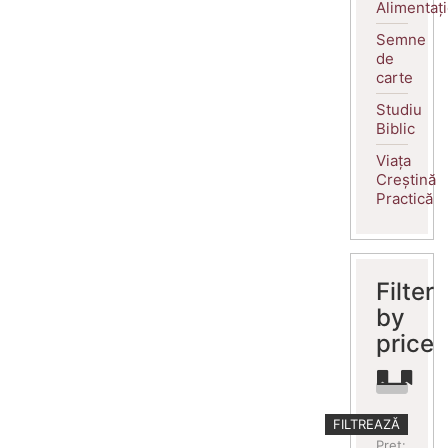
Alimentaț
Semne
de
carte
Studiu
Biblic
Viața
Creștină
Practică
Filter
by
price
Preț
Preț
FILTREAZĂ
minim
maxim
Preț: