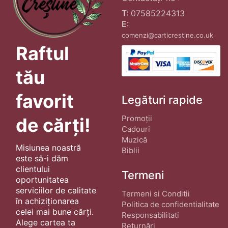
T:
07585224313
E:
comenzi@carticrestine.co.uk
Raftul
tău
favorit
Legături rapide
Promoții
de cărți!
Cadouri
Muzică
Misiunea noastră
Biblii
este să-i dăm
clientului
Termeni
oportunitatea
serviciilor de calitate
Termeni si Conditii
în achiziționarea
Politica de confidentialitate
celei mai bune cărți.
Responsabilitati
Alege cartea ta
Returnări