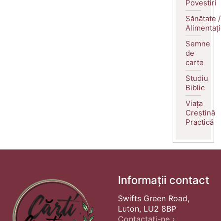
Povestiri
Sănătate /
Alimentaț
Semne
de
carte
Studiu
Biblic
Viața
Creștină
Practică
Informații contact
Swifts Green Road,
Luton, LU2 8BP
Contactați-ne ›