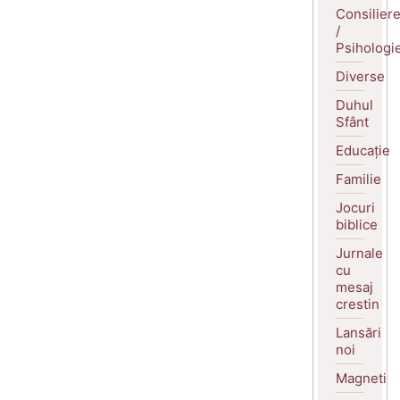
Consilier
/
Psihologi
Diverse
Duhul
Sfânt
Educație
Familie
Jocuri
biblice
Jurnale
cu
mesaj
crestin
Lansări
noi
Magneti