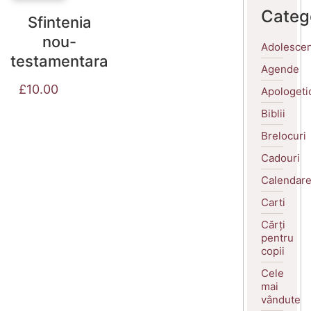
Categ
Sfintenia
nou-
Adolescen
testamentara
Agende
£
10.00
Apologeti
Biblii
Brelocuri
Cadouri
Calendar
Carti
Cărți
pentru
copii
Cele
mai
vândute