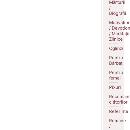
Mărturii
/
Biografii
Motivatio
/ Devotio
/ Meditații
Zilnice
Oglinzi
Pentru
Bărbați
Pentru
femei
Pixuri
Recomand
cititorilor
Referințe
Romane
/