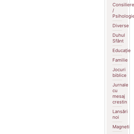
Consilier
/
Psihologi
Diverse
Duhul
Sfânt
Educație
Familie
Jocuri
biblice
Jurnale
cu
mesaj
crestin
Lansări
noi
Magneti