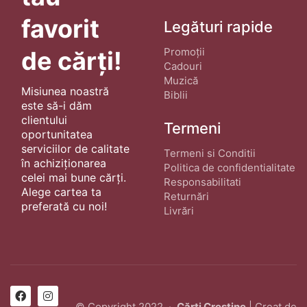
favorit
Legături rapide
Promoții
de cărți!
Cadouri
Muzică
Misiunea noastră
Biblii
este să-i dăm
clientului
Termeni
oportunitatea
serviciilor de calitate
Termeni si Conditii
în achiziționarea
Politica de confidentialitate
celei mai bune cărți.
Responsabilitati
Alege cartea ta
Returnări
preferată cu noi!
Livrări
© Copyright 2022 ·
Cărți Creștine
| Creat de