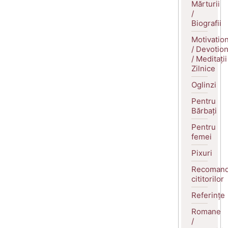
Mărturii
/
Biografii
Motivatio
/ Devotio
/ Meditații
Zilnice
Oglinzi
Pentru
Bărbați
Pentru
femei
Pixuri
Recomand
cititorilor
Referințe
Romane
/