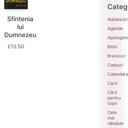
Categ
Sfintenia
Adolescen
lui
Agende
Dumnezeu
Apologeti
£
13.50
Biblii
Brelocuri
Cadouri
Calendar
Carti
Cărți
pentru
copii
Cele
mai
vândute