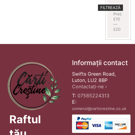
Preț
Preț
FILTREAZĂ
minim
maxim
Preț:
£10
—
£20
Informații contact
Swifts Green Road,
Luton, LU2 8BP
Contactați-ne ›
T:
07585224313
E:
comenzi@carticrestine.co.uk
Raftul
tău