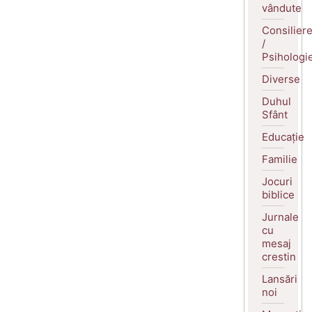
vândute
Consilier
/
Psihologi
Diverse
Duhul
Sfânt
Educație
Familie
Jocuri
biblice
Jurnale
cu
mesaj
crestin
Lansări
noi