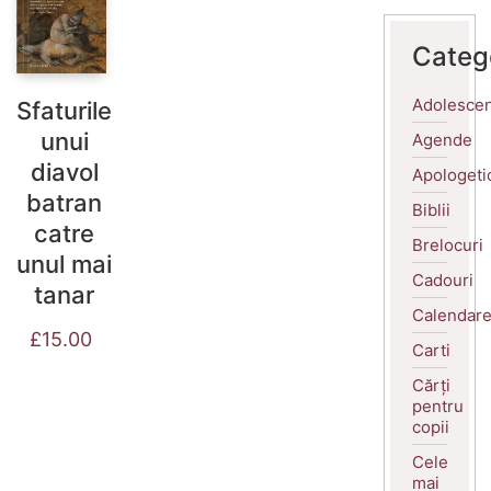
Categ
Adolescen
Sfaturile
unui
Agende
diavol
Apologeti
batran
Biblii
catre
Brelocuri
unul mai
Cadouri
tanar
Calendar
£
15.00
Carti
Cărți
pentru
copii
Cele
mai