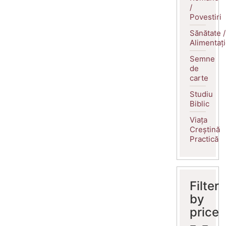
/
Povestiri
Sănătate /
Alimentaț
Semne
de
carte
Studiu
Biblic
Viața
Creștină
Practică
Filter
by
price