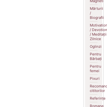
Magneti
Mărturii
/
Biografii
Motivatio
/ Devotio
/ Meditații
Zilnice
Oglinzi
Pentru
Bărbați
Pentru
femei
Pixuri
Recomand
cititorilor
Referințe
Romane