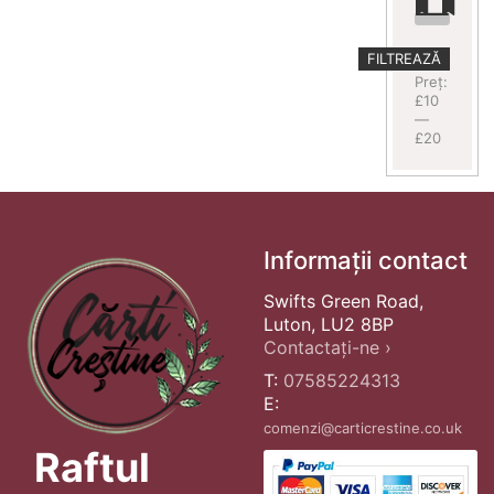
Preț
Preț
FILTREAZĂ
minim
maxim
Preț:
£10
—
£20
Informații contact
Swifts Green Road,
Luton, LU2 8BP
Contactați-ne ›
T:
07585224313
E:
comenzi@carticrestine.co.uk
Raftul