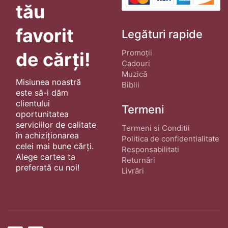
tău
favorit
Legături rapide
Promoții
de cărți!
Cadouri
Muzică
Misiunea noastră
Biblii
este să-i dăm
clientului
Termeni
oportunitatea
serviciilor de calitate
Termeni si Conditii
în achiziționarea
Politica de confidentialitate
celei mai bune cărți.
Responsabilitati
Alege cartea ta
Returnări
preferată cu noi!
Livrări