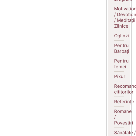
Motivatio
/ Devotio
/ Meditații
Zilnice
Oglinzi
Pentru
Bărbați
Pentru
femei
Pixuri
Recomand
cititorilor
Referințe
Romane
/
Povestiri
Sănătate /