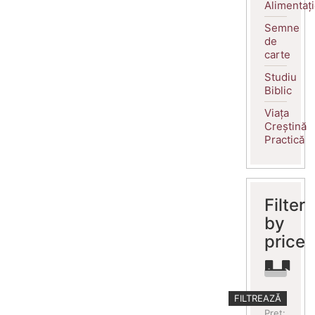
Alimentaț
Semne
de
carte
Studiu
Biblic
Viața
Creștină
Practică
Filter
by
price
Preț
Preț
FILTREAZĂ
minim
maxim
Preț: