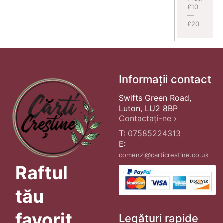
£10
—
£20
Informații contact
Swifts Green Road,
Luton, LU2 8BP
Contactați-ne ›
T:
07585224313
E:
comenzi@carticrestine.co.uk
Raftul
tău
favorit
Legături rapide