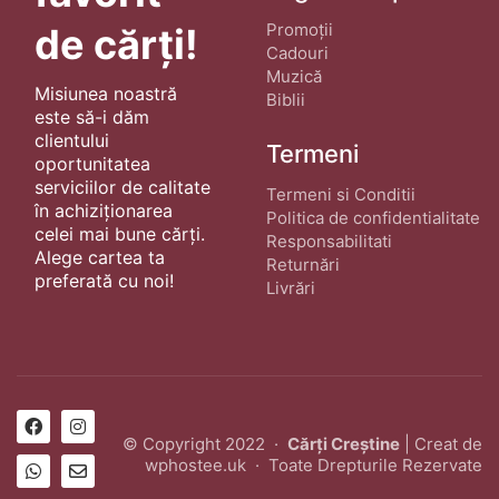
Promoții
de cărți!
Cadouri
Muzică
Misiunea noastră
Biblii
este să-i dăm
clientului
Termeni
oportunitatea
serviciilor de calitate
Termeni si Conditii
în achiziționarea
Politica de confidentialitate
celei mai bune cărți.
Responsabilitati
Alege cartea ta
Returnări
preferată cu noi!
Livrări
© Copyright 2022 ·
Cărți Creștine
| Creat de
wphostee.uk
· Toate Drepturile Rezervate