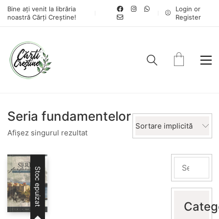
Bine ați venit la librăria
Login or
noastră Cărți Creștine!
Register
Seria fundamentelor
Sortare implicită
Afișez singurul rezultat
Stoc epuizat
Categ