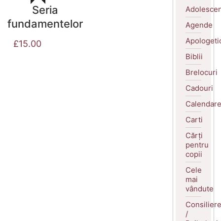
Seria
Adolescen
fundamentelor
Agende
Apologeti
£
15.00
Biblii
Brelocuri
Cadouri
Calendar
Carti
Cărți
pentru
copii
Cele
mai
vândute
Consilier
/