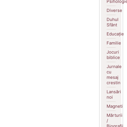
Psihologi
Diverse
Duhul
Sfânt
Educație
Familie
Jocuri
biblice
Jurnale
cu
mesaj
crestin
Lansări
noi
Magneti
Mărturii
/
Biografii