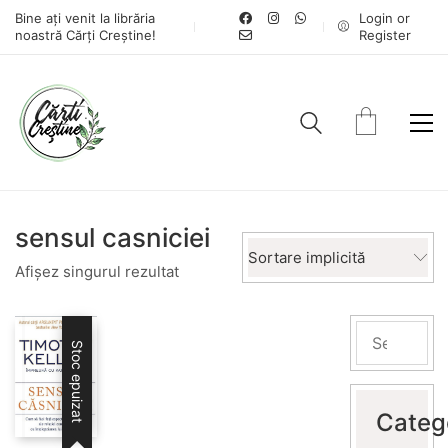
Bine ați venit la librăria
Login or
noastră Cărți Creștine!
Register
sensul casniciei
Sortare implicită
Afișez singurul rezultat
Stoc epuizat
Categ