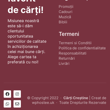
Promoții
de cărți!
Cadouri
Muzică
Misiunea noastră
Biblii
este să-i dăm
clientului
Termeni
oportunitatea
serviciilor de calitate
Termeni si Conditii
în achiziționarea
Politica de confidentialitate
celei mai bune cărți.
Responsabilitati
Alege cartea ta
Returnări
preferată cu noi!
Livrări
© Copyright 2022 ·
Cărți Creștine
| Creat de
wphostee.uk
· Toate Drepturile Rezervate