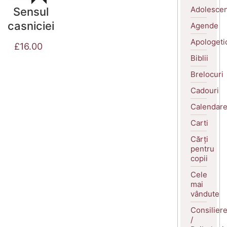
Adolescen
Sensul
casniciei
Agende
Apologeti
£
16.00
Biblii
Brelocuri
Cadouri
Calendar
Carti
Cărți
pentru
copii
Cele
mai
vândute
Consilier
/