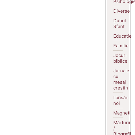
Psihologi
Diverse
Duhul
Sfânt
Educație
Familie
Jocuri
biblice
Jurnale
cu
mesaj
crestin
Lansări
noi
Magneti
Mărturii
/
Biografii