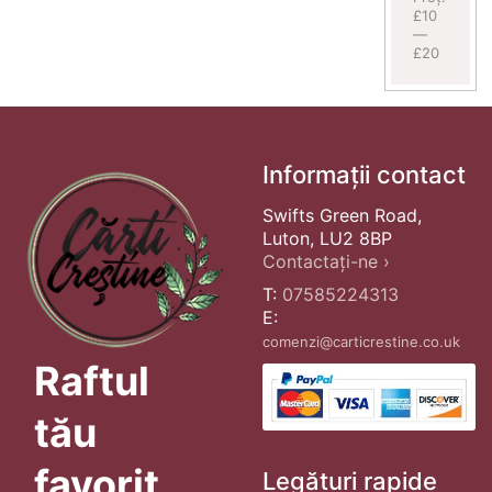
£10
—
£20
Informații contact
Swifts Green Road,
Luton, LU2 8BP
Contactați-ne ›
T:
07585224313
E:
comenzi@carticrestine.co.uk
Raftul
tău
favorit
Legături rapide