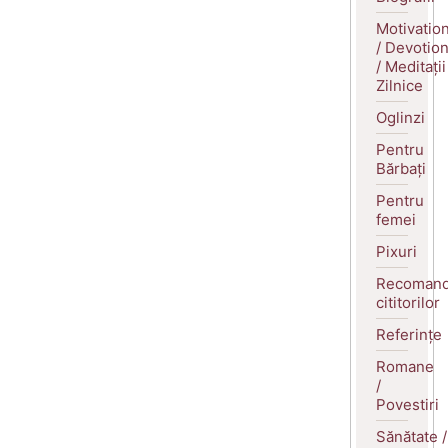
Motivatio
/ Devotio
/ Meditații
Zilnice
Oglinzi
Pentru
Bărbați
Pentru
femei
Pixuri
Recomand
cititorilor
Referințe
Romane
/
Povestiri
Sănătate /