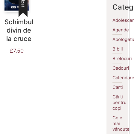
Categ
Adolescen
Schimbul
divin de
Agende
la cruce
Apologeti
Biblii
£
7.50
Brelocuri
Cadouri
Calendar
Carti
Cărți
pentru
copii
Cele
mai
vândute