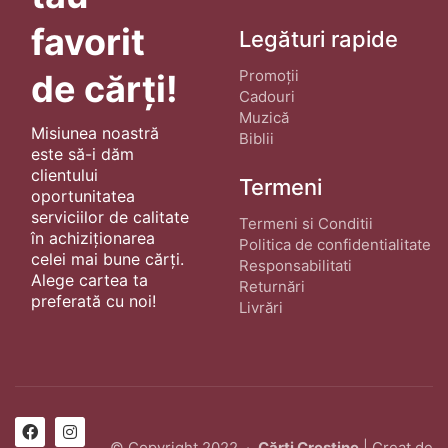
favorit
Legături rapide
Promoții
de cărți!
Cadouri
Muzică
Misiunea noastră
Biblii
este să-i dăm
clientului
Termeni
oportunitatea
serviciilor de calitate
Termeni si Conditii
în achiziționarea
Politica de confidentialitate
celei mai bune cărți.
Responsabilitati
Alege cartea ta
Returnări
preferată cu noi!
Livrări
© Copyright 2022 ·
Cărți Creștine
| Creat de