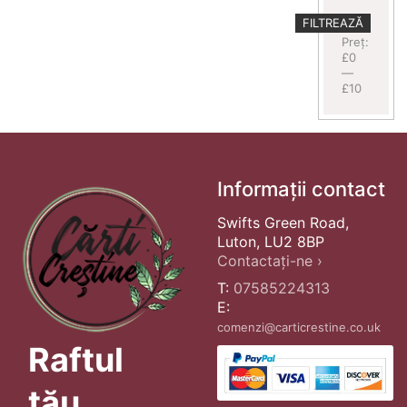
Preț
Preț
FILTREAZĂ
minim
maxim
Preț:
£0
—
£10
Informații contact
Swifts Green Road,
Luton, LU2 8BP
Contactați-ne ›
T:
07585224313
E:
comenzi@carticrestine.co.uk
Raftul
tău