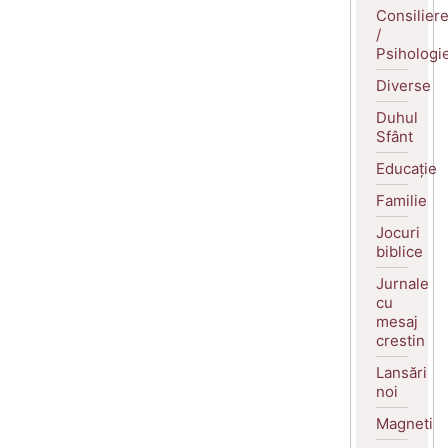
Consilier
/
Psihologi
Diverse
Duhul
Sfânt
Educație
Familie
Jocuri
biblice
Jurnale
cu
mesaj
crestin
Lansări
noi
Magneti