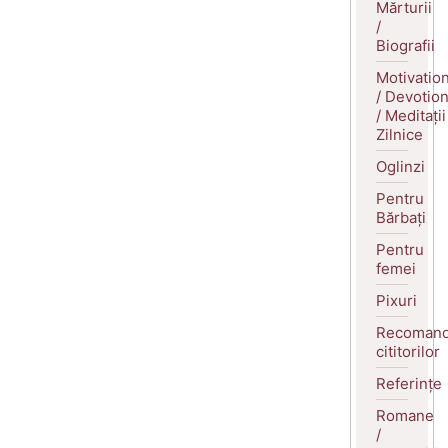
Mărturii
/
Biografii
Motivatio
/ Devotio
/ Meditații
Zilnice
Oglinzi
Pentru
Bărbați
Pentru
femei
Pixuri
Recomand
cititorilor
Referințe
Romane
/