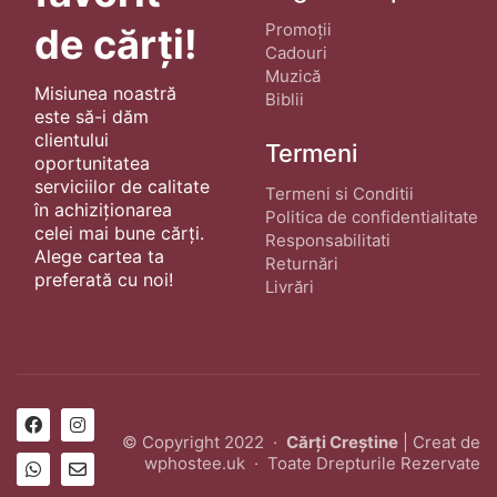
Promoții
de cărți!
Cadouri
Muzică
Misiunea noastră
Biblii
este să-i dăm
clientului
Termeni
oportunitatea
serviciilor de calitate
Termeni si Conditii
în achiziționarea
Politica de confidentialitate
celei mai bune cărți.
Responsabilitati
Alege cartea ta
Returnări
preferată cu noi!
Livrări
© Copyright 2022 ·
Cărți Creștine
| Creat de
wphostee.uk
· Toate Drepturile Rezervate