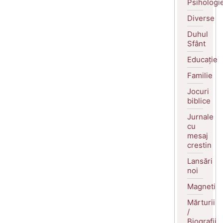
Psihologi
Diverse
Duhul
Sfânt
Educație
Familie
Jocuri
biblice
Jurnale
cu
mesaj
crestin
Lansări
noi
Magneti
Mărturii
/
Biografii