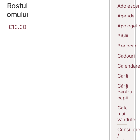
Rostul
Adolescen
omului
Agende
Apologeti
£
13.00
Biblii
Brelocuri
Cadouri
Calendar
Carti
Cărți
pentru
copii
Cele
mai
vândute
Consilier
/