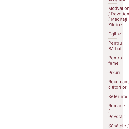
Motivatio
/ Devotio
/ Meditații
Zilnice
Oglinzi
Pentru
Bărbați
Pentru
femei
Pixuri
Recomand
cititorilor
Referințe
Romane
/
Povestiri
Sănătate /