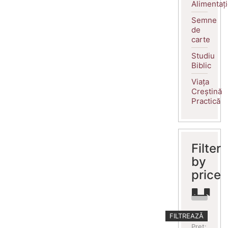
Alimentaț
Semne
de
carte
Studiu
Biblic
Viața
Creștină
Practică
Filter
by
price
Preț
Preț
FILTREAZĂ
minim
maxim
Preț: