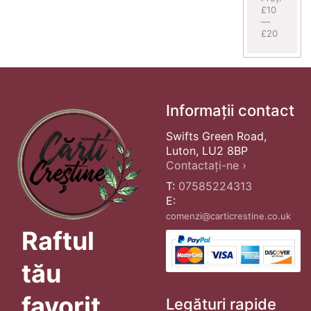
£10
—
£20
Informații contact
Swifts Green Road,
Luton, LU2 8BP
Contactați-ne ›
T:
07585224313
E:
comenzi@carticrestine.co.uk
Raftul
tău
favorit
Legături rapide