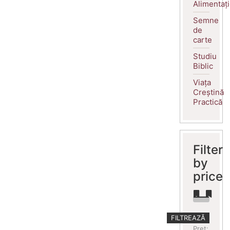
Alimentaț
Semne
de
carte
Studiu
Biblic
Viața
Creștină
Practică
Filter
by
price
Preț
Preț
FILTREAZĂ
minim
maxim
Preț: