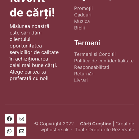
Promoții
de cărți!
Cadouri
Muzică
Misiunea noastră
Biblii
este să-i dăm
clientului
Termeni
oportunitatea
serviciilor de calitate
Termeni si Conditii
în achiziționarea
Politica de confidentialitate
celei mai bune cărți.
Responsabilitati
Alege cartea ta
Returnări
preferată cu noi!
Livrări
© Copyright 2022 ·
Cărți Creștine
| Creat de
wphostee.uk
· Toate Drepturile Rezervate