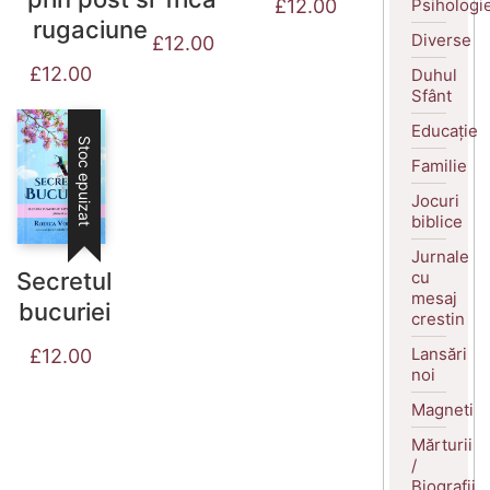
Psihologi
£
12.00
rugaciune
Diverse
£
12.00
£
12.00
Duhul
Sfânt
Educație
Stoc epuizat
Familie
Jocuri
biblice
Jurnale
cu
Secretul
mesaj
bucuriei
crestin
Lansări
£
12.00
noi
Magneti
Mărturii
/
Biografii