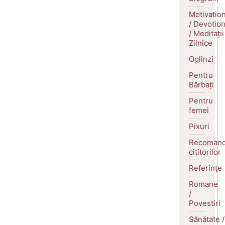
Motivatio
/ Devotio
/ Meditații
Zilnice
Oglinzi
Pentru
Bărbați
Pentru
femei
Pixuri
Recomand
cititorilor
Referințe
Romane
/
Povestiri
Sănătate /