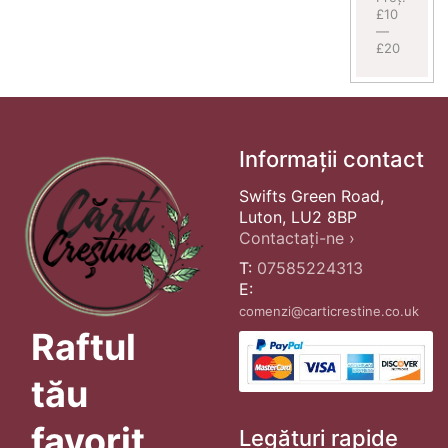
£10
—
£20
Informații contact
Swifts Green Road,
Luton, LU2 8BP
Contactați-ne ›
T:
07585224313
E:
comenzi@carticrestine.co.uk
Raftul
tău
favorit
Legături rapide