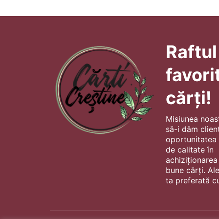
Raftul
favori
cărți!
Misiunea noas
să-i dăm client
oportunitatea s
de calitate în
achiziționarea
bune cărți. Al
ta preferată cu