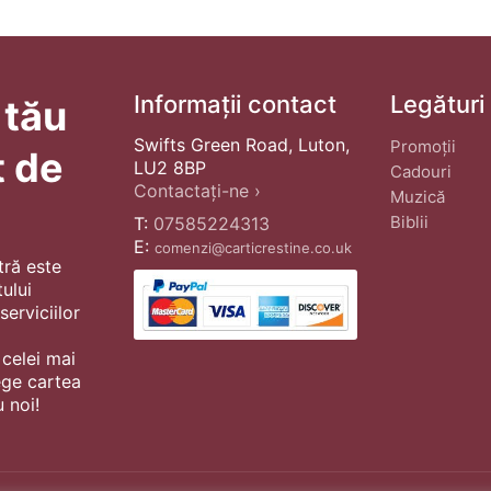
Informații contact
Legături
 tău
Swifts Green Road, Luton,
Promoții
t de
LU2 8BP
Cadouri
Contactați-ne ›
Muzică
Biblii
T:
07585224313
E:
comenzi@carticrestine.co.uk
tră este
ului
erviciilor
 celei mai
ege cartea
 noi!