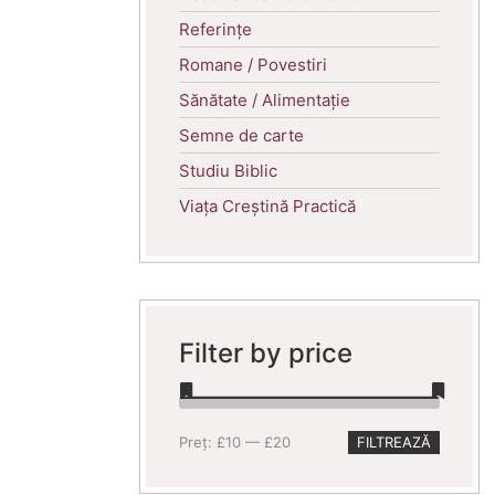
Referințe
Romane / Povestiri
Sănătate / Alimentație
Semne de carte
Studiu Biblic
Viața Creștină Practică
Filter by price
Preț
Preț
Preț:
£10
—
£20
FILTREAZĂ
minim
maxim