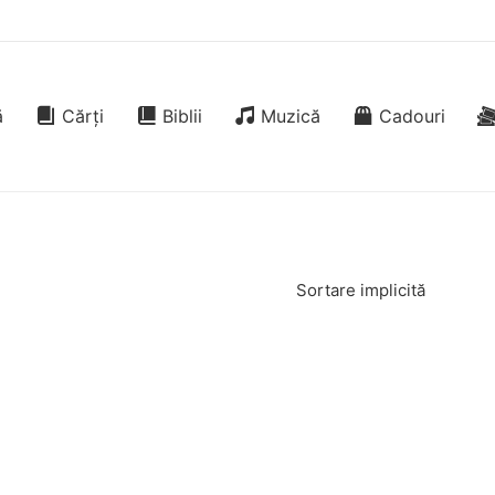
ă
Cărți
Biblii
Muzică
Cadouri
Sortare implicită