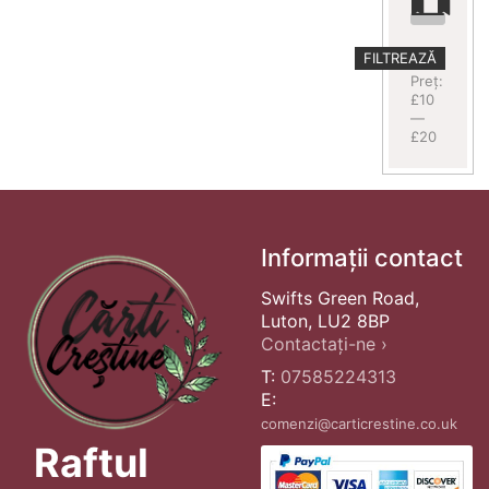
Preț
Preț
FILTREAZĂ
minim
maxim
Preț:
£10
—
£20
Informații contact
Swifts Green Road,
Luton, LU2 8BP
Contactați-ne ›
T:
07585224313
E:
comenzi@carticrestine.co.uk
Raftul