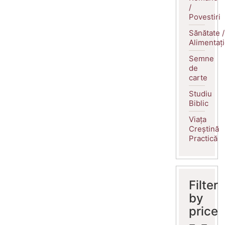
/
Povestiri
Sănătate /
Alimentaț
Semne
de
carte
Studiu
Biblic
Viața
Creștină
Practică
Filter
by
price