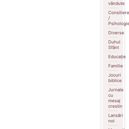
vândute
Consilier
/
Psihologi
Diverse
Duhul
Sfânt
Educație
Familie
Jocuri
biblice
Jurnale
cu
mesaj
crestin
Lansări
noi