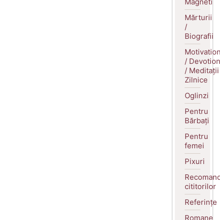
Magneti
Mărturii
/
Biografii
Motivatio
/ Devotio
/ Meditații
Zilnice
Oglinzi
Pentru
Bărbați
Pentru
femei
Pixuri
Recomand
cititorilor
Referințe
Romane