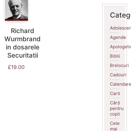
Categ
Adolescen
Richard
Agende
Wurmbrand
in dosarele
Apologeti
Securitatii
Biblii
Brelocuri
£
19.00
Cadouri
Calendar
Carti
Cărți
pentru
copii
Cele
mai