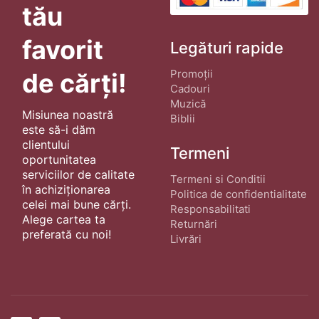
tău
favorit
Legături rapide
Promoții
de cărți!
Cadouri
Muzică
Misiunea noastră
Biblii
este să-i dăm
clientului
Termeni
oportunitatea
serviciilor de calitate
Termeni si Conditii
în achiziționarea
Politica de confidentialitate
celei mai bune cărți.
Responsabilitati
Alege cartea ta
Returnări
preferată cu noi!
Livrări