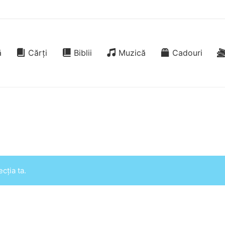
ă
Cărți
Biblii
Muzică
Cadouri
cția ta.