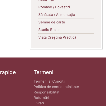
Romane / Povestiri
Sănătate / Alimentație
Semne de carte
Studiu Biblic
Viața Creștină Practică
 rapide
Termeni
Termeni si Conditii
Politica de confidentialitate
Responsabilitati
Returnări
Livrări