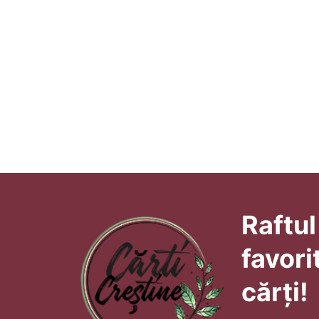
Raftul
favori
cărți!