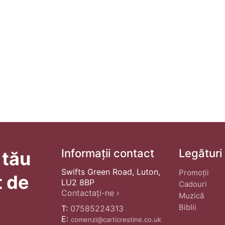
Informații contact
Legături
 tău
Swifts Green Road, Luton,
Promoții
t de
LU2 8BP
Cadouri
Contactați-ne ›
Muzică
Biblii
T:
07585224313
E:
comenzi@carticrestine.co.uk