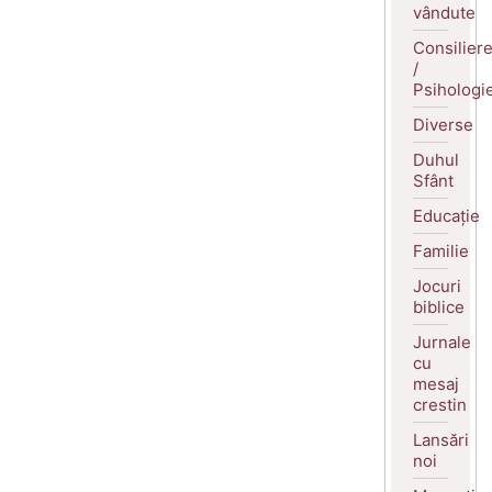
vândute
Consilier
/
Psihologi
Diverse
Duhul
Sfânt
Educație
Familie
Jocuri
biblice
Jurnale
cu
mesaj
crestin
Lansări
noi