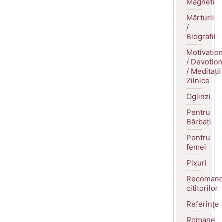
Magneti
Mărturii
/
Biografii
Motivatio
/ Devotio
/ Meditații
Zilnice
Oglinzi
Pentru
Bărbați
Pentru
femei
Pixuri
Recomand
cititorilor
Referințe
Romane