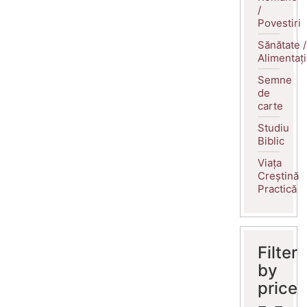
/
Povestiri
Sănătate /
Alimentaț
Semne
de
carte
Studiu
Biblic
Viața
Creștină
Practică
Filter
by
price