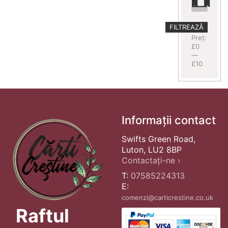
Preț
Preț
FILTREAZĂ
minim
maxim
Preț:
£0
—
£10
Informații contact
Swifts Green Road,
Luton, LU2 8BP
Contactați-ne ›
T:
07585224313
E:
comenzi@carticrestine.co.uk
Raftul