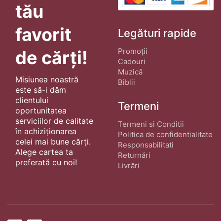
tău
favorit
Legături rapide
Promoții
de cărți!
Cadouri
Muzică
Misiunea noastră
Biblii
este să-i dăm
clientului
Termeni
oportunitatea
serviciilor de calitate
Termeni si Conditii
în achiziționarea
Politica de confidentialitate
celei mai bune cărți.
Responsabilitati
Alege cartea ta
Returnări
preferată cu noi!
Livrări