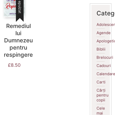
Stoc epuizat
Categ
Adolescen
Remediul
lui
Agende
Dumnezeu
Apologeti
pentru
Biblii
respingere
Brelocuri
£
8.50
Cadouri
Calendar
Carti
Cărți
pentru
copii
Cele
mai