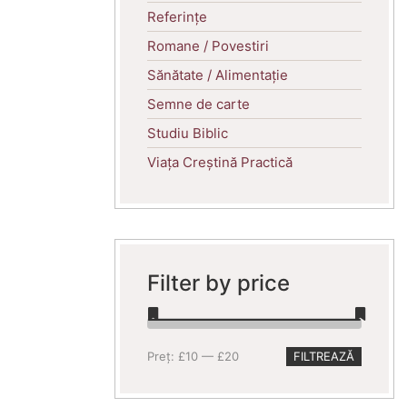
Referințe
Romane / Povestiri
Sănătate / Alimentație
Semne de carte
Studiu Biblic
Viața Creștină Practică
Filter by price
Preț
Preț
Preț:
£10
—
£20
FILTREAZĂ
minim
maxim