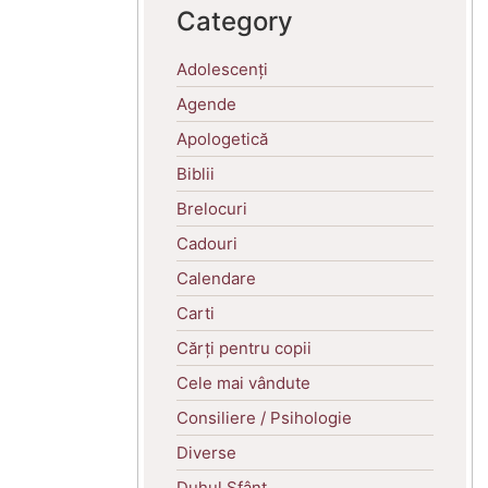
Category
Adolescenți
Agende
Apologetică
Biblii
Brelocuri
Cadouri
Calendare
Carti
Cărți pentru copii
Cele mai vândute
Consiliere / Psihologie
Diverse
Duhul Sfânt