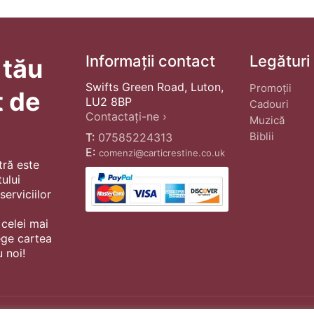
Informații contact
Legături
 tău
Swifts Green Road, Luton,
Promoții
t de
LU2 8BP
Cadouri
Contactați-ne ›
Muzică
Biblii
T:
07585224313
E:
comenzi@carticrestine.co.uk
tră este
ului
erviciilor
 celei mai
ege cartea
 noi!