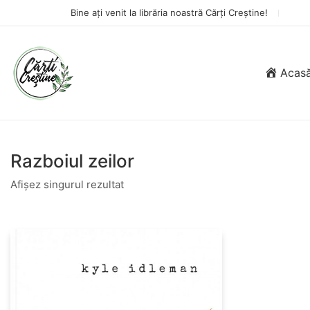
Bine ați venit la librăria noastră Cărți Creștine!
Acas
Razboiul zeilor
Afișez singurul rezultat