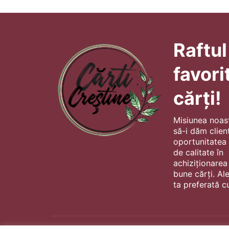
Raftul
favori
cărți!
Misiunea noas
să-i dăm client
oportunitatea s
de calitate în
achiziționarea
bune cărți. Al
ta preferată cu