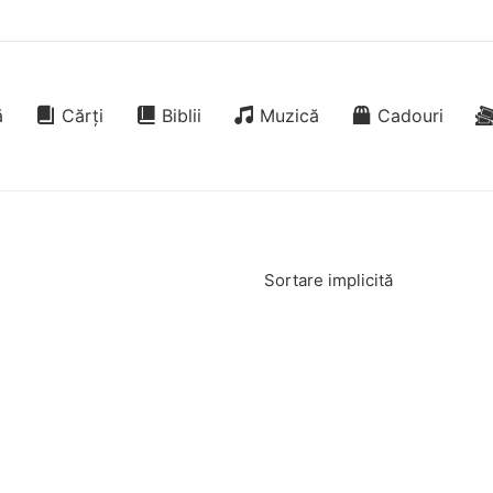
ă
Cărți
Biblii
Muzică
Cadouri
Sortare implicită