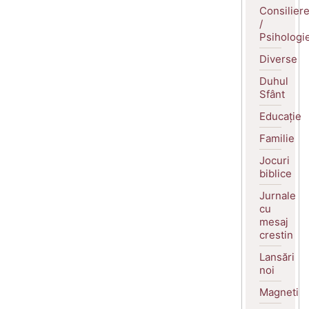
Consilier
/
Psihologi
Diverse
Duhul
Sfânt
Educație
Familie
Jocuri
biblice
Jurnale
cu
mesaj
crestin
Lansări
noi
Magneti