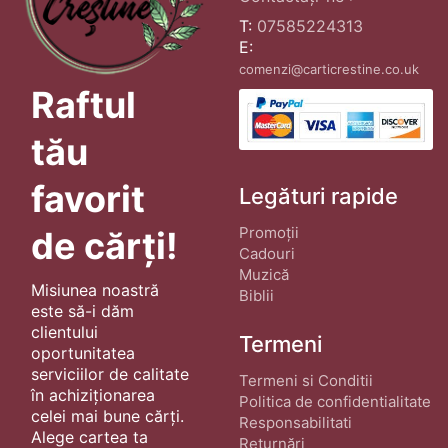
T:
07585224313
E:
comenzi@carticrestine.co.uk
Raftul
tău
favorit
Legături rapide
Promoții
de cărți!
Cadouri
Muzică
Misiunea noastră
Biblii
este să-i dăm
clientului
Termeni
oportunitatea
serviciilor de calitate
Termeni si Conditii
în achiziționarea
Politica de confidentialitate
celei mai bune cărți.
Responsabilitati
Alege cartea ta
Returnări