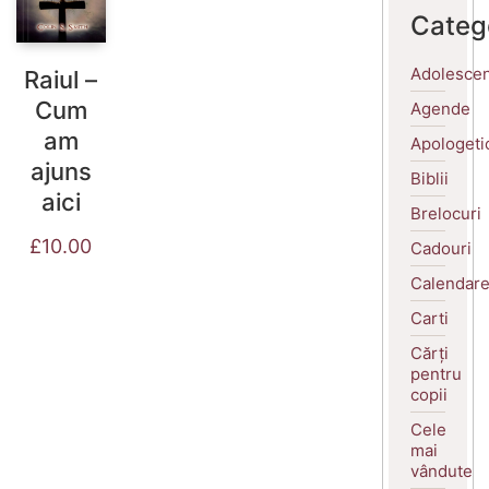
Categ
Adolescen
Raiul –
Cum
Agende
am
Apologeti
ajuns
Biblii
aici
Brelocuri
£
10.00
Cadouri
Calendar
Carti
Cărți
pentru
copii
Cele
mai
vândute