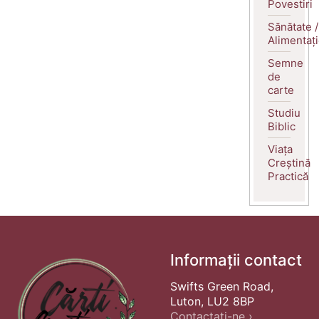
Povestiri
Sănătate /
Alimentaț
Semne
de
carte
Studiu
Biblic
Viața
Creștină
Practică
Informații contact
Swifts Green Road,
Luton, LU2 8BP
Contactați-ne ›