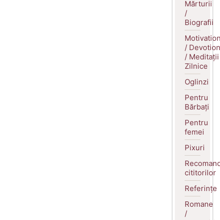
Mărturii
/
Biografii
Motivatio
/ Devotio
/ Meditații
Zilnice
Oglinzi
Pentru
Bărbați
Pentru
femei
Pixuri
Recomand
cititorilor
Referințe
Romane
/