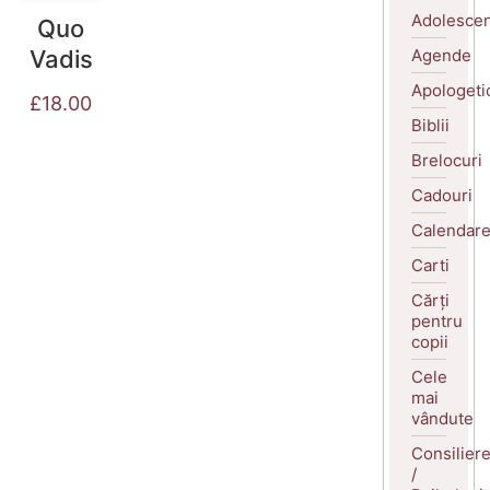
Adolescen
Quo
Agende
Vadis
Apologeti
£
18.00
Biblii
Brelocuri
Cadouri
Calendar
Carti
Cărți
pentru
copii
Cele
mai
vândute
Consilier
/