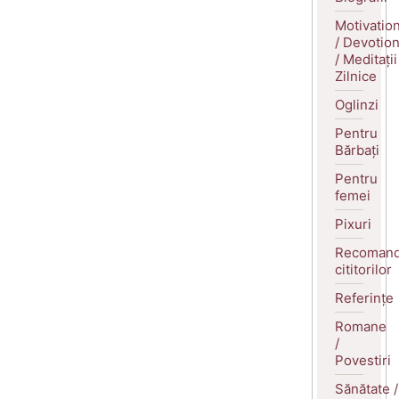
Motivatio
/ Devotio
/ Meditații
Zilnice
Oglinzi
Pentru
Bărbați
Pentru
femei
Pixuri
Recomand
cititorilor
Referințe
Romane
/
Povestiri
Sănătate /