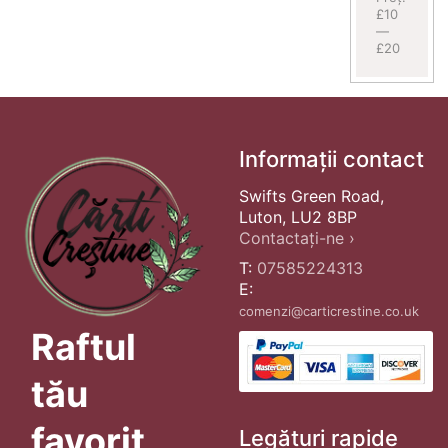
£10
—
£20
Informații contact
Swifts Green Road,
Luton, LU2 8BP
Contactați-ne ›
T:
07585224313
E:
comenzi@carticrestine.co.uk
Raftul
tău
favorit
Legături rapide