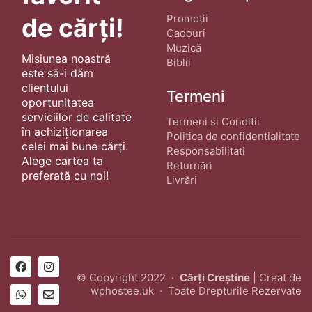
Promoții
de cărți!
Cadouri
Muzică
Misiunea noastră
Biblii
este să-i dăm
clientului
Termeni
oportunitatea
serviciilor de calitate
Termeni si Conditii
în achiziționarea
Politica de confidentialitate
celei mai bune cărți.
Responsabilitati
Alege cartea ta
Returnări
preferată cu noi!
Livrări
© Copyright 2022 ·
Cărți Creștine
| Creat de
wphostee.uk
· Toate Drepturile Rezervate