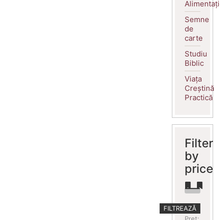
Alimentaț
Semne
de
carte
Studiu
Biblic
Viața
Creștină
Practică
Filter
by
price
Preț
Preț
FILTREAZĂ
minim
maxim
Preț: