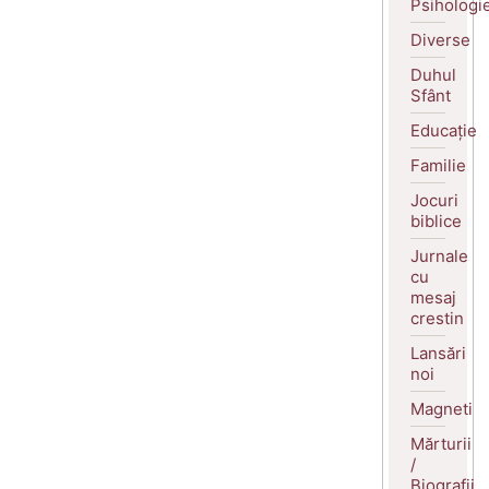
Psihologi
Diverse
Duhul
Sfânt
Educație
Familie
Jocuri
biblice
Jurnale
cu
mesaj
crestin
Lansări
noi
Magneti
Mărturii
/
Biografii