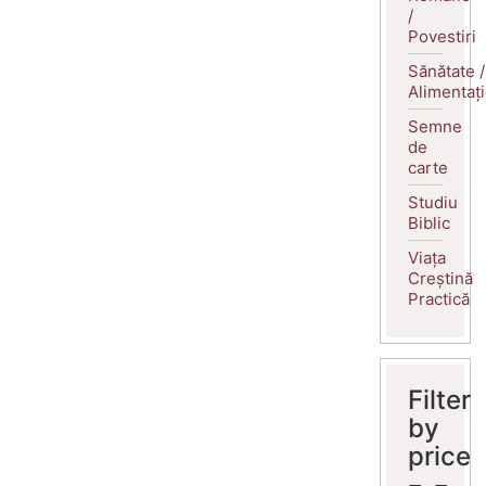
/
Povestiri
Sănătate /
Alimentaț
Semne
de
carte
Studiu
Biblic
Viața
Creștină
Practică
Filter
by
price