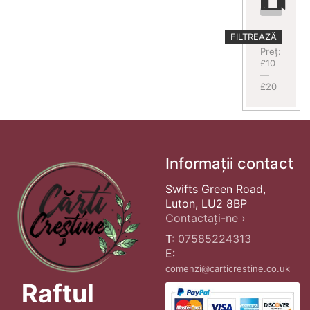
Preț
Preț
FILTREAZĂ
minim
maxim
Preț:
£10
—
£20
Informații contact
Swifts Green Road,
Luton, LU2 8BP
Contactați-ne ›
T:
07585224313
E:
comenzi@carticrestine.co.uk
Raftul