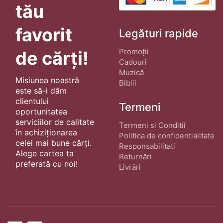
tău
favorit
Legături rapide
Promoții
de cărți!
Cadouri
Muzică
Misiunea noastră
Biblii
este să-i dăm
clientului
Termeni
oportunitatea
serviciilor de calitate
Termeni si Conditii
în achiziționarea
Politica de confidentialitate
celei mai bune cărți.
Responsabilitati
Alege cartea ta
Returnări
preferată cu noi!
Livrări