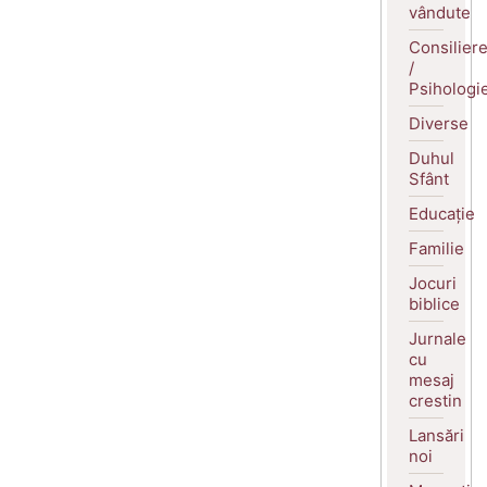
vândute
Consilier
/
Psihologi
Diverse
Duhul
Sfânt
Educație
Familie
Jocuri
biblice
Jurnale
cu
mesaj
crestin
Lansări
noi