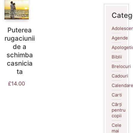
Categ
Adolescen
Puterea
rugaciunii
Agende
de a
Apologeti
schimba
Biblii
casnicia
Brelocuri
ta
Cadouri
£
14.00
Calendar
Carti
Cărți
pentru
copii
Cele
mai