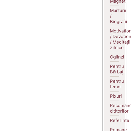
Magneti
Mărturii
/
Biografii
Motivatio
/ Devotio
/ Meditații
Zilnice
Oglinzi
Pentru
Bărbați
Pentru
femei
Pixuri
Recomand
cititorilor
Referințe
Romane